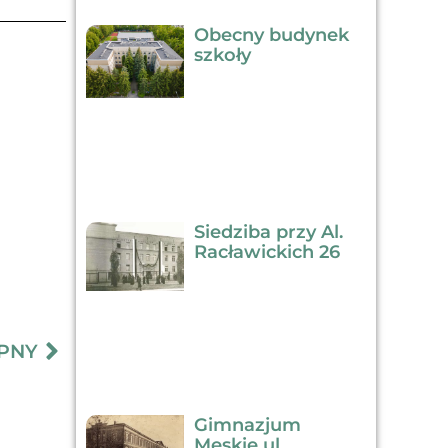
Obecny budynek
szkoły
Siedziba przy Al.
Racławickich 26
PNY
Gimnazjum
Męskie ul.