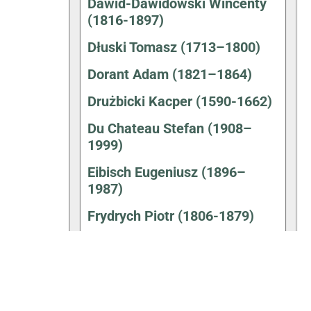
Dawid-Dawidowski Wincenty
(1816-1897)
Dłuski Tomasz (1713–1800)
Dorant Adam (1821–1864)
Drużbicki Kacper (1590-1662)
Du Chateau Stefan (1908–
1999)
Eibisch Eugeniusz (1896–
1987)
Frydrych Piotr (1806-1879)
Gałecki Józef (1825-1900)
Gałecki Tadeusz – Andrzej
Strug (1871–1937)