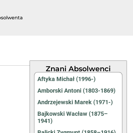
bsolwenta
Znani Absolwenci
Aftyka Michał (1996-)
Amborski Antoni (1803-1869)
Andrzejewski Marek (1971-)
Bajkowski Wacław (1875–
1941)
Balicki Zygmunt (1858–1916)