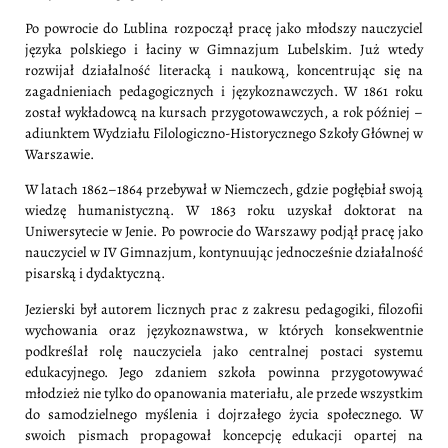
Po powrocie do Lublina rozpoczął pracę jako młodszy nauczyciel
języka polskiego i łaciny w Gimnazjum Lubelskim. Już wtedy
rozwijał działalność literacką i naukową, koncentrując się na
zagadnieniach pedagogicznych i językoznawczych. W 1861 roku
został wykładowcą na kursach przygotowawczych, a rok później –
adiunktem Wydziału Filologiczno-Historycznego Szkoły Głównej w
Warszawie.
W latach 1862–1864 przebywał w Niemczech, gdzie pogłębiał swoją
wiedzę humanistyczną. W 1863 roku uzyskał doktorat na
Uniwersytecie w Jenie. Po powrocie do Warszawy podjął pracę jako
nauczyciel w IV Gimnazjum, kontynuując jednocześnie działalność
pisarską i dydaktyczną.
Jezierski był autorem licznych prac z zakresu pedagogiki, filozofii
wychowania oraz językoznawstwa, w których konsekwentnie
podkreślał rolę nauczyciela jako centralnej postaci systemu
edukacyjnego. Jego zdaniem szkoła powinna przygotowywać
młodzież nie tylko do opanowania materiału, ale przede wszystkim
do samodzielnego myślenia i dojrzałego życia społecznego. W
swoich pismach propagował koncepcję edukacji opartej na