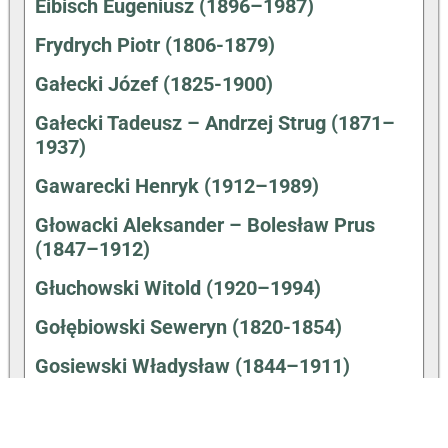
Eibisch Eugeniusz (1896–1987)
Frydrych Piotr (1806-1879)
Gałecki Józef (1825-1900)
Gałecki Tadeusz – Andrzej Strug (1871–
1937)
Gawarecki Henryk (1912–1989)
Głowacki Aleksander – Bolesław Prus
(1847–1912)
Głuchowski Witold (1920–1994)
Gołębiowski Seweryn (1820-1854)
Gosiewski Władysław (1844–1911)
Hałas Agnieszka (31.12.1980-)
Hartwig Walenty (1910–1991)