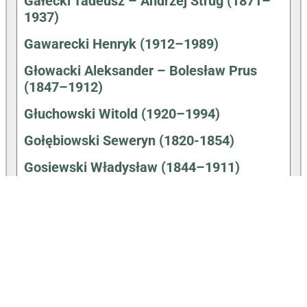
Gałecki Tadeusz – Andrzej Strug (1871–
1937)
Gawarecki Henryk (1912–1989)
Głowacki Aleksander – Bolesław Prus
(1847–1912)
Głuchowski Witold (1920–1994)
Gołębiowski Seweryn (1820-1854)
Gosiewski Władysław (1844–1911)
Hałas Agnieszka (31.12.1980-)
Hartwig Walenty (1910–1991)
Hemperek Piotr (1931–1992)
Hryniewiecki Bolesław (1875–1963)
Jezierski Feliks (1817–1901)