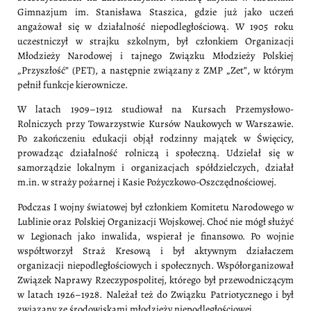
Gimnazjum im. Stanisława Staszica, gdzie już jako uczeń
angażował się w działalność niepodległościową. W 1905 roku
uczestniczył w strajku szkolnym, był członkiem Organizacji
Młodzieży Narodowej i tajnego Związku Młodzieży Polskiej
„Przyszłość” (PET), a następnie związany z ZMP „Zet”, w którym
pełnił funkcje kierownicze.
W latach 1909–1912 studiował na Kursach Przemysłowo-
Rolniczych przy Towarzystwie Kursów Naukowych w Warszawie.
Po zakończeniu edukacji objął rodzinny majątek w Święcicy,
prowadząc działalność rolniczą i społeczną. Udzielał się w
samorządzie lokalnym i organizacjach spółdzielczych, działał
m.in. w straży pożarnej i Kasie Pożyczkowo-Oszczędnościowej.
Podczas I wojny światowej był członkiem Komitetu Narodowego w
Lublinie oraz Polskiej Organizacji Wojskowej. Choć nie mógł służyć
w Legionach jako inwalida, wspierał je finansowo. Po wojnie
współtworzył Straż Kresową i był aktywnym działaczem
organizacji niepodległościowych i społecznych. Współorganizował
Związek Naprawy Rzeczypospolitej, którego był przewodniczącym
w latach 1926–1928. Należał też do Związku Patriotycznego i był
związany ze środowiskami młodzieży niepodległościowej.