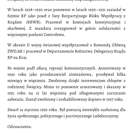
W latach 1928–1930 oraz ponownie w latach 1930–1931 zasiadał w
Sejmie RP jako poseł z listy Bezpartyjnego Bloku Współpracy z
Rządem (BBWR). Pracował w komisjach konstytucyjnej i
skarbowej. Z mandatu zrezygnował w geście solidarności z
więzionymi posłami Centrolewu.
W okresie II wojny światowej współpracował z Komendą Główną
ZWZ/AK i pracował w Departamencie Rolnictwa Delegatury Rządu
RP na Kraj.
Po wojnie padł ofiarą represji komunistycznych. Aresztowany w
1945 roku jako przedstawiciel ziemiaństwa, przebywał kilka
miesięcy w więzieniu. Zwolniony dzięki interwencjom chłopów z
rodzinnej Święcicy. Mimo to ponownie aresztowany i skazany w
1951 roku na 15 lat więzienia pod sfingowanymi zarzutami
sabotażu. Został zwolniony i zrehabilitowany dopiero w 1957 roku.
Zmarł 14 stycznia 1959 roku. Był postacią niezwykle zasłużoną dla
życia społecznego, politycznego i patriotycznego Lubelszczyzny.
Odznaczenia: