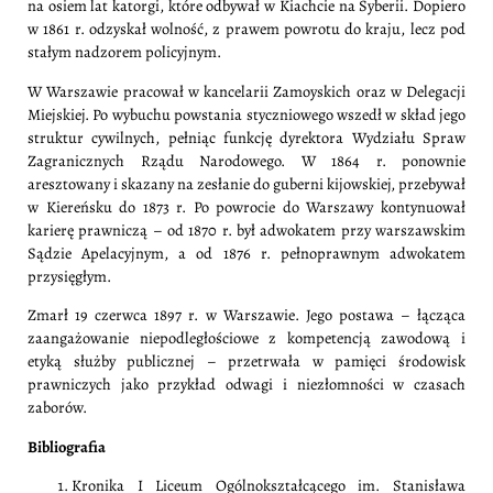
na osiem lat katorgi, które odbywał w Kiachcie na Syberii. Dopiero
w 1861 r. odzyskał wolność, z prawem powrotu do kraju, lecz pod
stałym nadzorem policyjnym.
W Warszawie pracował w kancelarii Zamoyskich oraz w Delegacji
Miejskiej. Po wybuchu powstania styczniowego wszedł w skład jego
struktur cywilnych, pełniąc funkcję dyrektora Wydziału Spraw
Zagranicznych Rządu Narodowego. W 1864 r. ponownie
aresztowany i skazany na zesłanie do guberni kijowskiej, przebywał
w Kiereńsku do 1873 r. Po powrocie do Warszawy kontynuował
karierę prawniczą – od 1870 r. był adwokatem przy warszawskim
Sądzie Apelacyjnym, a od 1876 r. pełnoprawnym adwokatem
przysięgłym.
Zmarł 19 czerwca 1897 r. w Warszawie. Jego postawa – łącząca
zaangażowanie niepodległościowe z kompetencją zawodową i
etyką służby publicznej – przetrwała w pamięci środowisk
prawniczych jako przykład odwagi i niezłomności w czasach
zaborów.
Bibliografia
Kronika I Liceum Ogólnokształcącego im. Stanisława