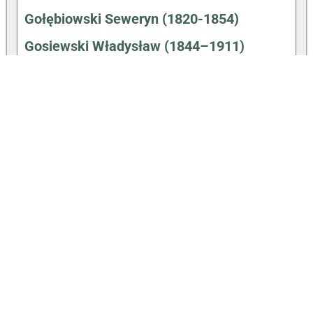
Gołębiowski Seweryn (1820-1854)
Gosiewski Władysław (1844–1911)
Hałas Agnieszka (31.12.1980-)
Hartwig Walenty (1910–1991)
Hemperek Piotr (1931–1992)
Hryniewiecki Bolesław (1875–1963)
Jezierski Feliks (1817–1901)
Jurkiewicz Karol (1822–1908)
Kacperczyk Maciej i Paweł (Bracia
Kacperczyk)
Karpiński Aleksander (1836–1887)
Kasperski Kazimierz (1873–1951)