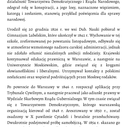
działalność Towarzystwa Demokratycznego i Rządu Narodowego,
odegrał rolę w konspiracji, a jego losy, naznaczone więzieniem,
katorgą i zesłaniem, stanowią przykład poświęcenia dla sprawy
narodowej.
Urodził się 20 grudnia 1826 r. we wsi Dub. Nauki pobierał w
Gimnazjum Lubelskim, które ukończył w 1842 r. Wychowanie w tej
szkole, zreformowanej po powstaniu listopadowym, odbywało się
w atmosferze wzmożonego nadzoru carskiej administracji, jednak
nie zdołało stłumić niezależnych ambicji młodzieży. Krajewski
kontynuował edukację prawniczą w Warszawie, a następnie na
Uniwersytecie Moskiewskim, gdzie związał się z kręgami
słowianofilskimi i liberalnymi. Utrzymywał kontakty z polskimi
zesłańcami oraz wspierał podróżujących przez Moskwę rodaków.
Po powrocie do Warszawy w 1846 r. rozpoczął aplikację przy
Trybunale Cywilnym, a następnie pracował jako adiunkt prawny w
Wydziale Skarbowym Rządu Gubernialnego. W tym czasie związał
się z Towarzystwem Demokratycznym, którego warszawską
organizacją kierował od 1848 r. Aresztowany w 1850 r., został
osadzony w X pawilonie Cytadeli i brutalnie przesłuchiwany.
Dwukrotnie podejmował próbę samobójczą. W 1854 r. skazano go