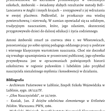
szkołach, Amborski – świadomy słabych rezultatów metody Bell–
Lancastera w Anglii i innych krajach – zrezygnował z jej wdrażania
w swojej placówce. Podkreślał, że przekazuje ona wiedzę
powierzchowną i nietrwałą. W zamian opowiadał się za solidnym,
tradycyjnym nauczaniem, które, jego zdaniem, skuteczniej
przygotowywało dzieci do dalszej edukacji i życia codziennego.
Antoni Amborski zmarł 26 czerwca 1869 r. we Włostowicach,
pozostawiając po sobie opinię pedagoga oddanego pracy u podstaw
i wiernego klasycznym wartościom nauczania. Choć nie doczekał
się trwałego upamiętnienia w przestrzeni publicznej, jego sylwetka
przywoływana jest w opracowaniach poświęconych historii
szkolnictwa w regionie puławskim i lubelskim jako przykład
nauczyciela niezależnego myślenia i konsekwencji w działaniu.
Bibliografia
– Archiwum Państwowe w Lublinie, Zespół: Szkoła Wojewódzka w
Lublinie, sygn. 58/123/IV.
– „Głos Nauczycielski”, nr 32/1959.
– Kusiak, Jan.
Z dziejów szkolnictwa elementarnego w Królestwie
Polskim
. Warszawa: PWN, 1986.