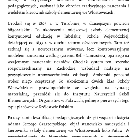
pedagogicznych, zasłynął jako obrońca tradycyjnego nauczania i
wieloletni kierownik szkoły elementarnej we Włostowicach.
Urodził się w 1803 r. w Turobinie, w dzisiejszym powiecie
biłgorajskim. Po ukończeniu miejscowej szkoły elementarnej
kontynuował edukację w lubelskiej Szkole Wojewódzkiej,
działającej od 1833 r. w duchu reform oświeceniowych. Tam też
zetknął się z nowoczesnym wówczas, lecz kontrowersyjnym
modelem nauczania według systemu Bell–Lancastera, opartego na
wzajemnym nauczaniu uczniów. Chociaż system ten, szeroko
rozpowszechniany na Zachodzie, wzbudzał nadzieje na
przyspieszenie upowszechnienia edukacji, Amborski pozostał
wobec niego sceptyczny. Po ukończeniu dwóch klas Szkoły
Wojewódzkiej, prawdopodobnie ze względu na sytuację
materialną, przeniósł się do Instytutu Nauczycieli Szkół
Elementarnych i Organistów w Puławach, jednej z pierwszych tego
typu placówek w Królestwie Polskim.
Po uzyskaniu kwalifikacji pedagogicznych, dzięki wsparciu księcia
Adama Jerzego Czartoryskiego, objął stanowisko nauczyciela i
kierownika szkoły elementarnej we Włostowicach koło Puław. W
przeciwieństwie do kierunków promowanych w ówczesnych