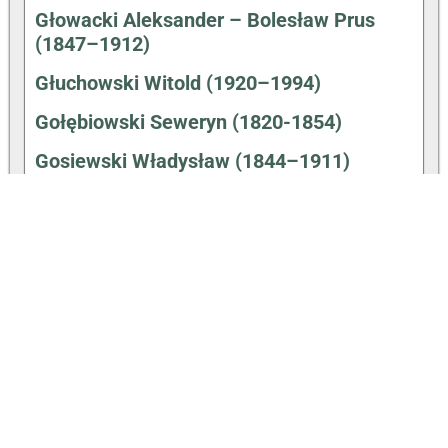
Głowacki Aleksander – Bolesław Prus
(1847–1912)
Głuchowski Witold (1920–1994)
Gołębiowski Seweryn (1820-1854)
Gosiewski Władysław (1844–1911)
Hałas Agnieszka (31.12.1980-)
Hartwig Walenty (1910–1991)
Hemperek Piotr (1931–1992)
Hryniewiecki Bolesław (1875–1963)
Jezierski Feliks (1817–1901)
Jurkiewicz Karol (1822–1908)
Kacperczyk Maciej i Paweł (Bracia