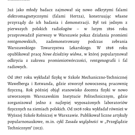
Już jako młody badacz zajmował się nowo odkrytymi falami
elektromagnetycznymi (falami Hertza), konstruując własne
przyrządy do ich badania i demonstracji. Był też jednym z
pierwszych polskich radiologów – w lutym 1896 roku
przeprowadził pierwszy w Warszawie pokaz działania promieni
rentgenowskich, zademonstrowany podczas zebrania
Warszawskiego Towarzystwa Lekarskiego. W 1898 roku
opublikował pracę
Nowe dziedziny widma
, w której popularyzował
odkrycia z zakresu promieniotwórczości, rentgenografii i fal
radiowych.
Od 1897 roku wykładał fizykę w Szkole Mechaniczno-Technicznej
Wawelberga i Rotwanda, gdzie stworzył nowoczesną pracownię
fizyczną. Rok później objął stanowisko docenta fizyki w nowo
utworzonym Warszawskim Instytucie Politechnicznym, gdzie
zorganizował jedno z najlepiej wyposażonych laboratoriów
fizycznych na ziemiach polskich. Od 1908 roku wykładał również w
Wyższej Szkole Rolniczej w Warszawie. Publikował liczne artykuły
popularnonaukowe, m.in. cykl
Zasada względności
w „Przeglądzie
Technicznym” (1913).