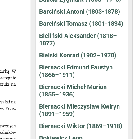
Barciński Antoni (1803-1878)
Barciński Tomasz (1801-1834)
Bieliński Aleksander (1818–
1877)
Bielski Konrad (1902–1970)
Biernacki Edmund Faustyn
ekarką. W
(1866–1911)
następnie
ztuki na
Biernacki Michał Marian
(1855–1936)
eszkał na
Biernacki Mieczysław Kwiryn
ów. Przez
(1891–1959)
Biernacki Wiktor (1869–1918)
tycznych
wodników
Bokiewicz Leon
ntowania