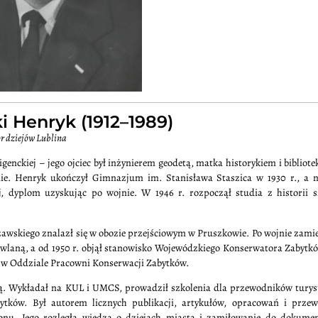
 Henryk (1912–1989)
or dziejów Lublina
ligenckiej – jego ojciec był inżynierem geodetą, matka historykiem i bibliot
linie. Henryk ukończył Gimnazjum im. Stanisława Staszica w 1930 r., a 
 dyplom uzyskując po wojnie. W 1946 r. rozpoczął studia z historii s
awskiego znalazł się w obozie przejściowym w Pruszkowie. Po wojnie zami
owlaną, a od 1950 r. objął stanowisko Wojewódzkiego Konserwatora Zabytk
ch w Oddziale Pracowni Konserwacji Zabytków.
ką. Wykładał na KUL i UMCS, prowadził szkolenia dla przewodników turys
ytków. Był autorem licznych publikacji, artykułów, opracowań i prze
egionu. Jego rozległa wiedza o dziejach miasta i zamiłowanie do dokume