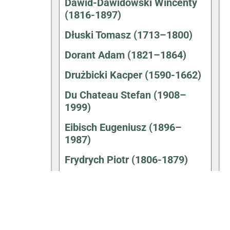
Dawid-Dawidowski Wincenty
(1816-1897)
Dłuski Tomasz (1713–1800)
Dorant Adam (1821–1864)
Drużbicki Kacper (1590-1662)
Du Chateau Stefan (1908–
1999)
Eibisch Eugeniusz (1896–
1987)
Frydrych Piotr (1806-1879)
Gałecki Józef (1825-1900)
Gałecki Tadeusz – Andrzej
Strug (1871–1937)