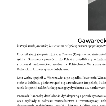
Gawarecki
historyk sztuki, architekt, konserwator zabytków, znawca i popularyzat
Urodził się 15 sierpnia 1912 r. w Twerze (Rosja) w rodzinie inte
1921 r. Gawareccy powrócili do Polski i osiedlili się w Lub
studiował budownictwo wodne na Politechnice Warszawskiej,
Katolickim Uniwersytecie Lubelskim.
Lata wojny spędził w Warszawie, a po upadku Powstania Warsz
stałe w Lublinie, gdzie związał się zawodowo z Inspekcją Bud
wiele lat pełnił także funkcję zastępcy dyrektora ds. naukowy
Prowadził szeroką działalność dydaktyczną i popularyzators
oraz wykłady z zakresu muzealnictwa i inwentaryzacji zab
dotyczących architektury, sztuki i historii Lublina oraz r