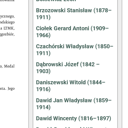
Brzozowski Stanisław (1878–
ycznego,
1911)
elskiego
Ciołek Gerard Antoni (1909–
esa LTMK,
ęgozbiór,
1966)
Czachórski Władysław (1850–
1911)
Dąbrowski Józef (1842 –
go, Medal
1903)
Daniszewski Witold (1844–
sta. Jego
1916)
Dawid Jan Władysław (1859–
1914)
Dawid Wincenty (1816–1897)