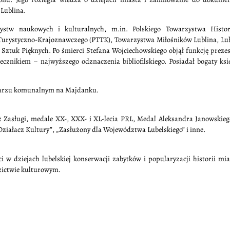
 Lublina.
stw naukowych i kulturalnych, m.in. Polskiego Towarzystwa Histor
 Turystyczno-Krajoznawczego (PTTK), Towarzystwa Miłośników Lublina, Lub
Sztuk Pięknych. Po śmierci Stefana Wojciechowskiego objął funkcję prez
znikiem – najwyższego odznaczenia bibliofilskiego. Posiadał bogaty ksi
ntarzu komunalnym na Majdanku.
ż Zasługi, medale XX-, XXX- i XL-lecia PRL, Medal Aleksandra Janowskie
Działacz Kultury”, „Zasłużony dla Województwa Lubelskiego” i inne.
 w dziejach lubelskiej konserwacji zabytków i popularyzacji historii mia
dzictwie kulturowym.