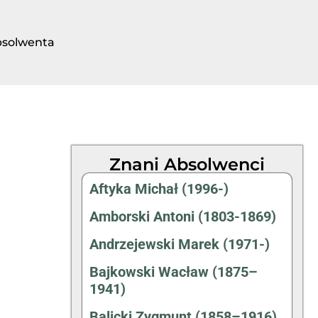
bsolwenta
Znani Absolwenci
Aftyka Michał (1996-)
Amborski Antoni (1803-1869)
Andrzejewski Marek (1971-)
Bajkowski Wacław (1875–
1941)
Balicki Zygmunt (1858–1916)