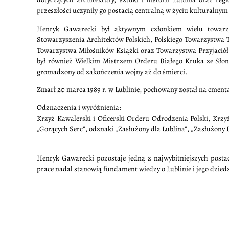
przeszłości uczyniły go postacią centralną w życiu kulturalnym
Henryk Gawarecki był aktywnym członkiem wielu towarzy
Stowarzyszenia Architektów Polskich, Polskiego Towarzystwa
Towarzystwa Miłośników Książki oraz Towarzystwa Przyjaciół 
był również Wielkim Mistrzem Orderu Białego Kruka ze Słonec
gromadzony od zakończenia wojny aż do śmierci.
Zmarł 20 marca 1989 r. w Lublinie, pochowany został na cme
Odznaczenia i wyróżnienia:
Krzyż Kawalerski i Oficerski Orderu Odrodzenia Polski, Krzy
„Gorących Serc”, odznaki „Zasłużony dla Lublina”, „Zasłużony 
Henryk Gawarecki pozostaje jedną z najwybitniejszych postaci
prace nadal stanowią fundament wiedzy o Lublinie i jego dzie