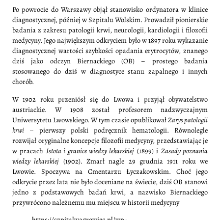
Po powrocie do Warszawy objął stanowisko ordynatora w klinice
diagnostycznej, później w Szpitalu Wolskim. Prowadził pionierskie
badania z zakresu patologii krwi, neurologii, kardiologii i filozofii
medycyny. Jego największym odkryciem było w 1897 roku wykazanie
diagnostycznej wartości szybkości opadania erytrocytów, znanego
dziś jako odczyn Biernackiego (OB) – prostego badania
stosowanego do dziś w diagnostyce stanu zapalnego i innych
chorób.
W 1902 roku przeniósł się do Lwowa i przyjął obywatelstwo
austriackie. W 1908 został profesorem nadzwyczajnym
Uniwersytetu Lwowskiego. W tym czasie opublikował
Zarys patologii
krwi
– pierwszy polski podręcznik hematologii. Równolegle
rozwijał oryginalne koncepcje filozofii medycyny, przedstawiając je
w pracach
Istota i granice wiedzy lekarskiej
(1899) i
Zasady poznania
wiedzy lekarskiej
(1902). Zmarł nagle 29 grudnia 1911 roku we
Lwowie. Spoczywa na Cmentarzu Łyczakowskim. Choć jego
odkrycie przez lata nie było doceniane na świecie, dziś OB stanowi
jedno z podstawowych badań krwi, a nazwisko Biernackiego
przywrócono należnemu mu miejscu w historii medycyny
https://szpitalwagrowiec.pl/wp-