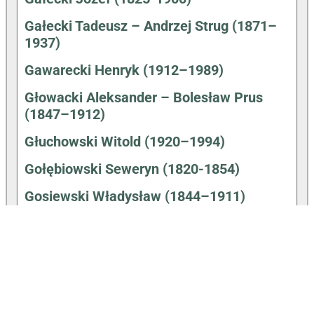
Gałecki Tadeusz – Andrzej Strug (1871–
1937)
Gawarecki Henryk (1912–1989)
Głowacki Aleksander – Bolesław Prus
(1847–1912)
Głuchowski Witold (1920–1994)
Gołębiowski Seweryn (1820-1854)
Gosiewski Władysław (1844–1911)
Hałas Agnieszka (31.12.1980-)
Hartwig Walenty (1910–1991)
Hemperek Piotr (1931–1992)
Hryniewiecki Bolesław (1875–1963)