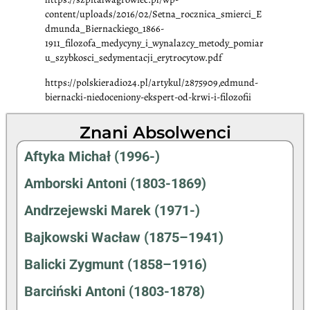
content/uploads/2016/02/Setna_rocznica_smierci_E
dmunda_Biernackiego_1866-
1911_filozofa_medycyny_i_wynalazcy_metody_pomiar
u_szybkosci_sedymentacji_erytrocytow.pdf
https://polskieradio24.pl/artykul/2875909,edmund-
biernacki-niedoceniony-ekspert-od-krwi-i-filozofii
Znani Absolwenci
Aftyka Michał (1996-)
Amborski Antoni (1803-1869)
Andrzejewski Marek (1971-)
Bajkowski Wacław (1875–1941)
Balicki Zygmunt (1858–1916)
Barciński Antoni (1803-1878)