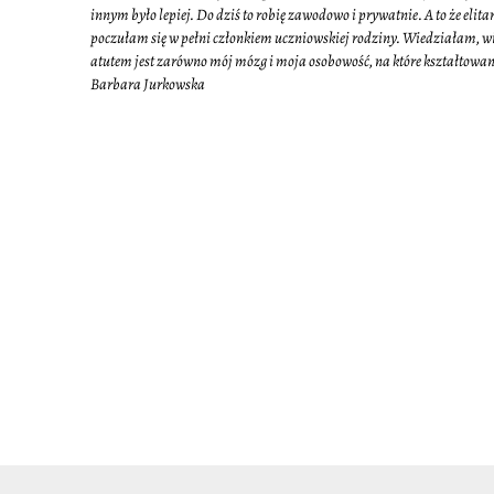
innym było lepiej. Do dziś to robię zawodowo i prywatnie. A to że elit
poczułam się w pełni członkiem uczniowskiej rodziny. Wiedziałam, wi
atutem jest zarówno mój mózg i moja osobowość, na które kształtowani
Barbara Jurkowska