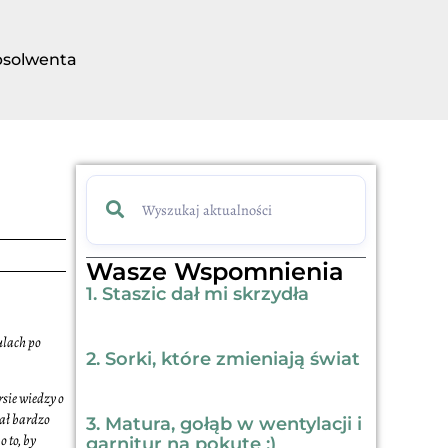
bsolwenta
Wasze Wspomnienia
1. Staszic dał mi skrzydła
ulach po
2. Sorki, które zmieniają świat
sie wiedzy o
iał bardzo
3. Matura, gołąb w wentylacji i
 to, by
garnitur na pokutę ;)