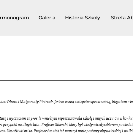
rmonogram
Galeria
Historia Szkoły
Strefa A
iewicz-Obara i Małgorzaty Pietrzak. Jestem osobą z niepełnosprawnością, biegałam o k
lturą i wyczuciem zaprosili mnie bym reprezentowała szkołę i innych uczniów w konkur
 przyjaźń na długie lata. Profesor Sikorski, który był wtedy wicedyrektorem powiedz
es. Umożliwił mi to. Profesor Smutek też nauczył mnie postawy obywatelskiej i walki o