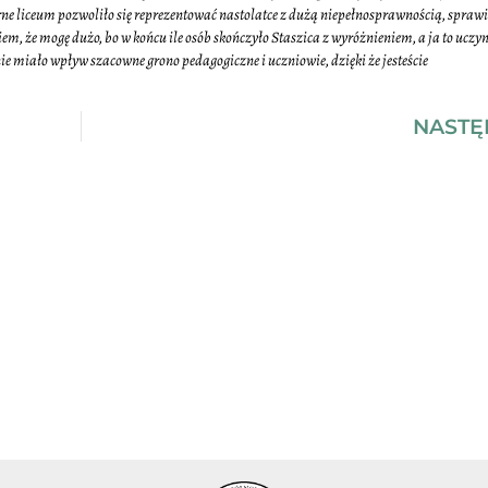
arne liceum pozwoliło się reprezentować nastolatce z dużą niepełnosprawnością, sprawił
em, że mogę dużo, bo w końcu ile osób skończyło Staszica z wyróżnieniem, a ja to ucz
e miało wpływ szacowne grono pedagogiczne i uczniowie, dzięki że jesteście
NASTĘ