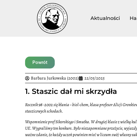
Aktualności
Ha
Powrót
Barbara Jurkowska (2002)
22/05/2025
1. Staszic dał mi skrzydła
Rocznik 98 -2002 się kłania – biol-chem, klasa profesor Alicji Gronk
staszicowych schodach.
Wspomnienie prof Sikorskiego i Smutka. W drugiej klasie z wielką ku
UE. Wygraliśmy ten konkurs. Było niezapomniane przeżycie, wyjazdy i
ważne zdanie, że każdy uczeń powinien mieć w liceum swój własny sukc