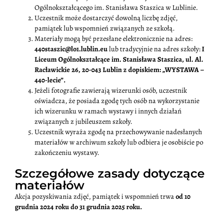
Ogólnokształcącego im. Stanisława Staszica w Lublinie.
Uczestnik może dostarczyć dowolną liczbę zdjęć,
pamiątek lub wspomnień związanych ze szkołą.
Materiały mogą być przesłane elektronicznie na adres:
440staszic@lo1.lublin.eu
lub tradycyjnie na adres szkoły:
I
Liceum Ogólnokształcące im. Stanisława Staszica, ul. Al.
Racławickie 26, 20-043 Lublin z dopiskiem: „WYSTAWA –
440-lecie”.
Jeżeli fotografie zawierają wizerunki osób, uczestnik
oświadcza, że posiada zgodę tych osób na wykorzystanie
ich wizerunku w ramach wystawy i innych działań
związanych z jubileuszem szkoły.
Uczestnik wyraża zgodę na przechowywanie nadesłanych
materiałów w archiwum szkoły lub odbiera je osobiście po
zakończeniu wystawy.
Szczegółowe zasady dotyczące
materiałów
Akcja pozyskiwania zdjęć, pamiątek i wspomnień trwa
od 10
grudnia 2024 roku do 31 grudnia 2025 roku.