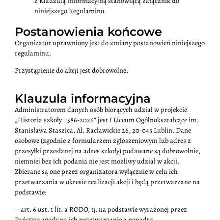
z Klauzulą informacyjną stanowiącą załącznik do
niniejszego Regulaminu.
Postanowienia końcowe
Organizator uprawniony jest do zmiany postanowień niniejszego
regulaminu.
Przystąpienie do akcji jest dobrowolne.
Klauzula informacyjna
Administratorem danych osób biorących udział w projekcie
„Historia szkoły 1586-2026” jest I Liceum Ogólnokształcące im.
Stanisława Staszica, Al. Racławickie 26, 20-043 Lublin. Dane
osobowe (zgodnie z formularzem zgłoszeniowym lub adres z
przesyłki przesłanej na adres szkoły) podawane są dobrowolnie,
niemniej bez ich podania nie jest możliwy udział w akcji.
Zbierane są one przez organizatora wyłącznie w celu ich
przetwarzania w okresie realizacji akcji i będą przetwarzane na
podstawie:
– art. 6 ust. 1 lit. a RODO, tj. na podstawie wyrażonej przez
Państwo zgody na ich przetwarzanie a ponadto,