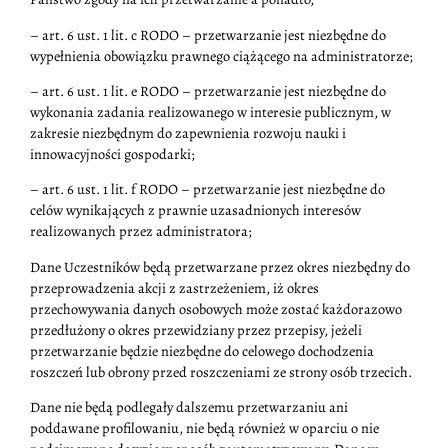
– art. 6 ust. 1 lit. c RODO – przetwarzanie jest niezbędne do
wypełnienia obowiązku prawnego ciążącego na administratorze;
– art. 6 ust. 1 lit. e RODO – przetwarzanie jest niezbędne do
wykonania zadania realizowanego w interesie publicznym, w
zakresie niezbędnym do zapewnienia rozwoju nauki i
innowacyjności gospodarki;
– art. 6 ust. 1 lit. f RODO – przetwarzanie jest niezbędne do
celów wynikających z prawnie uzasadnionych interesów
realizowanych przez administratora;
Dane Uczestników będą przetwarzane przez okres niezbędny do
przeprowadzenia akcji z zastrzeżeniem, iż okres
przechowywania danych osobowych może zostać każdorazowo
przedłużony o okres przewidziany przez przepisy, jeżeli
przetwarzanie będzie niezbędne do celowego dochodzenia
roszczeń lub obrony przed roszczeniami ze strony osób trzecich.
Dane nie będą podlegały dalszemu przetwarzaniu ani
poddawane profilowaniu, nie będą również w oparciu o nie