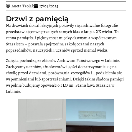
Aneta Trojak
17/09/2025
Drzwi z pamięcią
Na drzwiach do sal lekcyjnych pojawiły się archiwalne fotografie
przedstawiające wnętrza tych samych klas z lat 30. XX wieku. To
cenna pamiątka i piękny most między dawnym a współczesnym
Staszicem – pozwala spojrzeć na szkołę oczami naszych
poprzedników, nauczycieli i uczniów sprzed niemal wieku.
Zdjęcia pochodzą ze zbiorów Archiwum Państwowego w Lublinie.
Zachęcamy uczniów, absolwentów i gości do zatrzymania się na
chwilę przed drzwiami, porównania szczegółów i… podzielenia się
wspomnieniami lub spostrzeżeniami. Dzięki takim śladom pamięci
wspólnie budujemy opowieść o I LO im. Stanisława Staszica w
Lublinie.