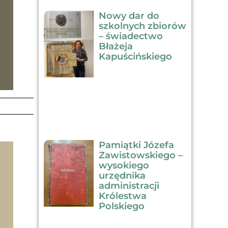
Nowy dar do
szkolnych zbiorów
– świadectwo
Błażeja
Kapuścińskiego
Pamiątki Józefa
Zawistowskiego –
wysokiego
urzędnika
administracji
Królestwa
Polskiego