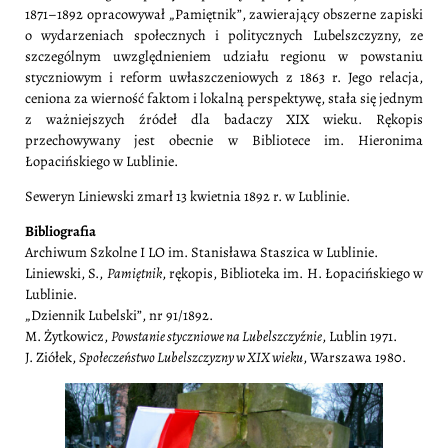
1871–1892 opracowywał „Pamiętnik”, zawierający obszerne zapiski
o wydarzeniach społecznych i politycznych Lubelszczyzny, ze
szczególnym uwzględnieniem udziału regionu w powstaniu
styczniowym i reform uwłaszczeniowych z 1863 r. Jego relacja,
ceniona za wierność faktom i lokalną perspektywę, stała się jednym
z ważniejszych źródeł dla badaczy XIX wieku. Rękopis
przechowywany jest obecnie w Bibliotece im. Hieronima
Łopacińskiego w Lublinie.
Seweryn Liniewski zmarł 13 kwietnia 1892 r. w Lublinie.
Bibliografia
Archiwum Szkolne I LO im. Stanisława Staszica w Lublinie.
Liniewski, S.,
Pamiętnik
, rękopis, Biblioteka im. H. Łopacińskiego w
Lublinie.
„Dziennik Lubelski”, nr 91/1892.
M. Żytkowicz,
Powstanie styczniowe na Lubelszczyźnie
, Lublin 1971.
J. Ziółek,
Społeczeństwo Lubelszczyzny w XIX wieku
, Warszawa 1980.