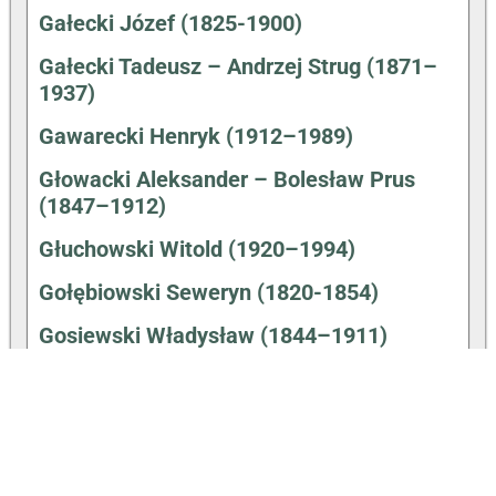
Gałecki Józef (1825-1900)
Gałecki Tadeusz – Andrzej Strug (1871–
1937)
Gawarecki Henryk (1912–1989)
Głowacki Aleksander – Bolesław Prus
(1847–1912)
Głuchowski Witold (1920–1994)
Gołębiowski Seweryn (1820-1854)
Gosiewski Władysław (1844–1911)
Hałas Agnieszka (31.12.1980-)
Hartwig Walenty (1910–1991)
Hemperek Piotr (1931–1992)