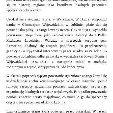
się w historię regionu jako kronikarz lokalnych przemian
społeczno-politycznych.
Urodził się 1 stycznia 1814 r. w Warszawie. W 1822 r. rozpoczął
naukę w Gimnazjum Wojewódzkim w Lublinie, gdzie dał się
poznać jako pilny i zaangażowany uczeń. Gdy w 1831 r. wybuchło
powstanie listopadowe, jako szóstoklasista dołączył do 2 Pułku
Krakusów Lubelskich. Walcząc w szeregach korpusu gen.
Ramorino, dosłużył się stopnia podoficera. Po przekroczeniu
granicy z Galicją został internowany przez władze austriackie. Po
powrocie do Lublina odbył praktykę w wydziale skarbowym Komisji
Wojewódzkiej (1832–1834), a następnie osiadł w majątku
rodzinnym w Lejnie, który prowadził do końca życia.
W okresie poprzedzającym powstanie styczniowe zaangażował się
w działalność ruchu konspiracyjnego. W czasie insurekcji pełnił
funkcję zastępcy naczelnika powiatu radzyńskiego, wspierając
organizację lokalnych struktur wojskowych. Po upadku powstania
poniósł znaczne straty majątkowe, co zmusiło go do sprzedaży
części ziem i przeprowadzki do Lublina.
Lata ostatniego etapu życia poświęcił pracy pisarskiej. W latach