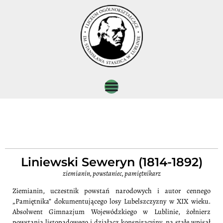
Liniewski Seweryn (1814-1892)
ziemianin, powstaniec, pamiętnikarz
Ziemianin, uczestnik powstań narodowych i autor cennego
„Pamiętnika” dokumentującego losy Lubelszczyzny w XIX wieku.
Absolwent Gimnazjum Wojewódzkiego w Lublinie, żołnierz
powstania listopadowego i działacz konspiracyjny, na stałe wpisał