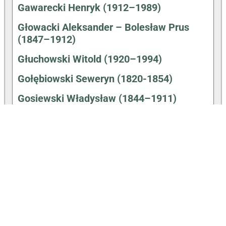
Gawarecki Henryk (1912–1989)
Głowacki Aleksander – Bolesław Prus
(1847–1912)
Głuchowski Witold (1920–1994)
Gołębiowski Seweryn (1820-1854)
Gosiewski Władysław (1844–1911)
Hałas Agnieszka (31.12.1980-)
Hartwig Walenty (1910–1991)
Hemperek Piotr (1931–1992)
Hryniewiecki Bolesław (1875–1963)
Jezierski Feliks (1817–1901)
Jurkiewicz Karol (1822–1908)