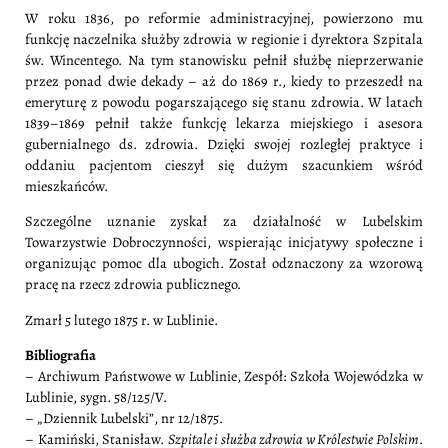
W roku 1836, po reformie administracyjnej, powierzono mu
funkcję naczelnika służby zdrowia w regionie i dyrektora Szpitala
św. Wincentego. Na tym stanowisku pełnił służbę nieprzerwanie
przez ponad dwie dekady – aż do 1869 r., kiedy to przeszedł na
emeryturę z powodu pogarszającego się stanu zdrowia. W latach
1839–1869 pełnił także funkcję lekarza miejskiego i asesora
gubernialnego ds. zdrowia. Dzięki swojej rozległej praktyce i
oddaniu pacjentom cieszył się dużym szacunkiem wśród
mieszkańców.
Szczególne uznanie zyskał za działalność w Lubelskim
Towarzystwie Dobroczynności, wspierając inicjatywy społeczne i
organizując pomoc dla ubogich. Został odznaczony za wzorową
pracę na rzecz zdrowia publicznego.
Zmarł 5 lutego 1875 r. w Lublinie.
Bibliografia
– Archiwum Państwowe w Lublinie, Zespół: Szkoła Wojewódzka w
Lublinie, sygn. 58/125/V.
– „Dziennik Lubelski”, nr 12/1875.
– Kamiński, Stanisław.
Szpitale i służba zdrowia w Królestwie Polskim
.