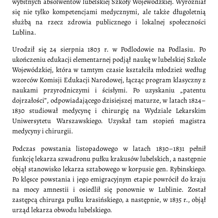
wybitnych absolwentów lubelskiej Szkoły Wojewódzkiej. Wyróżniał
się nie tylko kompetencjami medycznymi, ale także długoletnią
służbą na rzecz zdrowia publicznego i lokalnej społeczności
Lublina.
Urodził się 24 sierpnia 1803 r. w Podlodowie na Podlasiu. Po
ukończeniu edukacji elementarnej podjął naukę w lubelskiej Szkole
Wojewódzkiej, która w tamtym czasie kształciła młodzież według
wzorców Komisji Edukacji Narodowej, łącząc program klasyczny z
naukami przyrodniczymi i ścisłymi. Po uzyskaniu „patentu
dojrzałości”, odpowiadającego dzisiejszej maturze, w latach 1824–
1830 studiował medycynę i chirurgię na Wydziale Lekarskim
Uniwersytetu Warszawskiego. Uzyskał tam stopień magistra
medycyny i chirurgii.
Podczas powstania listopadowego w latach 1830–1831 pełnił
funkcję lekarza szwadronu pułku krakusów lubelskich, a następnie
objął stanowisko lekarza sztabowego w korpusie gen. Rybinskiego.
Po klęsce powstania i jego emigracyjnym etapie powrócił do kraju
na mocy amnestii i osiedlił się ponownie w Lublinie. Został
zastępcą chirurga pułku krasińskiego, a następnie, w 1835 r., objął
urząd lekarza obwodu lubelskiego.