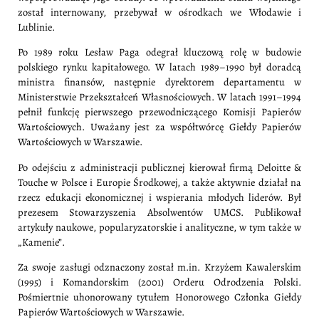
został internowany, przebywał w ośrodkach we Włodawie i
Lublinie.
Po 1989 roku Lesław Paga odegrał kluczową rolę w budowie
polskiego rynku kapitałowego. W latach 1989–1990 był doradcą
ministra finansów, następnie dyrektorem departamentu w
Ministerstwie Przekształceń Własnościowych. W latach 1991–1994
pełnił funkcję pierwszego przewodniczącego Komisji Papierów
Wartościowych. Uważany jest za współtwórcę Giełdy Papierów
Wartościowych w Warszawie.
Po odejściu z administracji publicznej kierował firmą Deloitte &
Touche w Polsce i Europie Środkowej, a także aktywnie działał na
rzecz edukacji ekonomicznej i wspierania młodych liderów. Był
prezesem Stowarzyszenia Absolwentów UMCS. Publikował
artykuły naukowe, popularyzatorskie i analityczne, w tym także w
„Kamenie”.
Za swoje zasługi odznaczony został m.in. Krzyżem Kawalerskim
(1995) i Komandorskim (2001) Orderu Odrodzenia Polski.
Pośmiertnie uhonorowany tytułem Honorowego Członka Giełdy
Papierów Wartościowych w Warszawie.