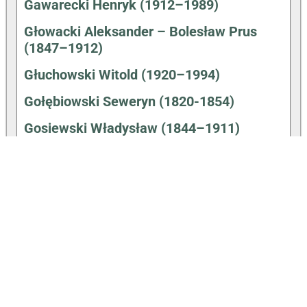
Gawarecki Henryk (1912–1989)
Głowacki Aleksander – Bolesław Prus
(1847–1912)
Głuchowski Witold (1920–1994)
Gołębiowski Seweryn (1820-1854)
Gosiewski Władysław (1844–1911)
Hałas Agnieszka (31.12.1980-)
Hartwig Walenty (1910–1991)
Hemperek Piotr (1931–1992)
Hryniewiecki Bolesław (1875–1963)
Jezierski Feliks (1817–1901)
Jurkiewicz Karol (1822–1908)