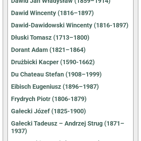
Dawid Jan Władysław (1859–1914)
Dawid Wincenty (1816–1897)
Dawid-Dawidowski Wincenty (1816-1897)
Dłuski Tomasz (1713–1800)
Dorant Adam (1821–1864)
Drużbicki Kacper (1590-1662)
Du Chateau Stefan (1908–1999)
Eibisch Eugeniusz (1896–1987)
Frydrych Piotr (1806-1879)
Gałecki Józef (1825-1900)
Gałecki Tadeusz – Andrzej Strug (1871–
1937)