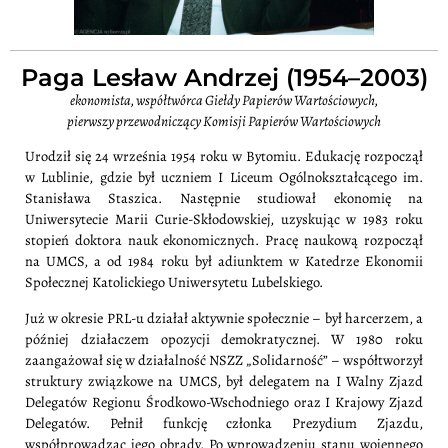
Paga Lesław Andrzej (1954–2003)
ekonomista, współtwórca Giełdy Papierów Wartościowych,
pierwszy przewodniczący Komisji Papierów Wartościowych
Urodził się 24 września 1954 roku w Bytomiu. Edukację rozpoczął
w Lublinie, gdzie był uczniem I Liceum Ogólnokształcącego im.
Stanisława Staszica. Następnie studiował ekonomię na
Uniwersytecie Marii Curie-Skłodowskiej, uzyskując w 1983 roku
stopień doktora nauk ekonomicznych. Pracę naukową rozpoczął
na UMCS, a od 1984 roku był adiunktem w Katedrze Ekonomii
Społecznej Katolickiego Uniwersytetu Lubelskiego.
Już w okresie PRL-u działał aktywnie społecznie – był harcerzem, a
później działaczem opozycji demokratycznej. W 1980 roku
zaangażował się w działalność NSZZ „Solidarność” – współtworzył
struktury związkowe na UMCS, był delegatem na I Walny Zjazd
Delegatów Regionu Środkowo-Wschodniego oraz I Krajowy Zjazd
Delegatów. Pełnił funkcję członka Prezydium Zjazdu,
współprowadząc jego obrady. Po wprowadzeniu stanu wojennego