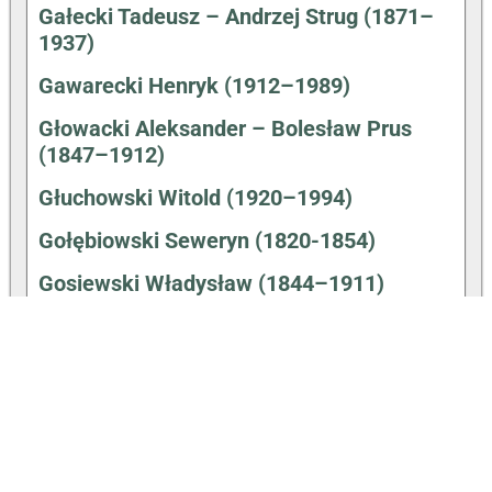
Gałecki Tadeusz – Andrzej Strug (1871–
1937)
Gawarecki Henryk (1912–1989)
Głowacki Aleksander – Bolesław Prus
(1847–1912)
Głuchowski Witold (1920–1994)
Gołębiowski Seweryn (1820-1854)
Gosiewski Władysław (1844–1911)
Hałas Agnieszka (31.12.1980-)
Hartwig Walenty (1910–1991)
Hemperek Piotr (1931–1992)
Hryniewiecki Bolesław (1875–1963)