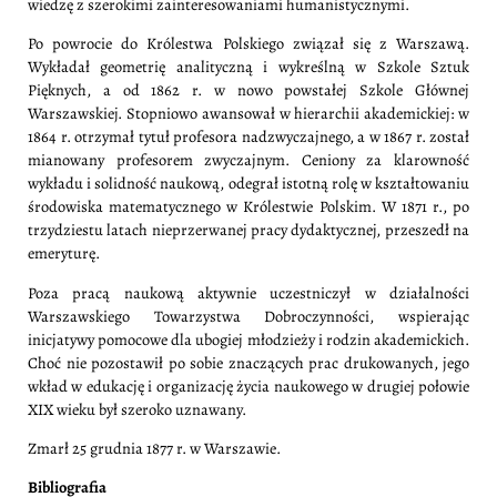
wiedzę z szerokimi zainteresowaniami humanistycznymi.
Po powrocie do Królestwa Polskiego związał się z Warszawą.
Wykładał geometrię analityczną i wykreślną w Szkole Sztuk
Pięknych, a od 1862 r. w nowo powstałej Szkole Głównej
Warszawskiej. Stopniowo awansował w hierarchii akademickiej: w
1864 r. otrzymał tytuł profesora nadzwyczajnego, a w 1867 r. został
mianowany profesorem zwyczajnym. Ceniony za klarowność
wykładu i solidność naukową, odegrał istotną rolę w kształtowaniu
środowiska matematycznego w Królestwie Polskim. W 1871 r., po
trzydziestu latach nieprzerwanej pracy dydaktycznej, przeszedł na
emeryturę.
Poza pracą naukową aktywnie uczestniczył w działalności
Warszawskiego Towarzystwa Dobroczynności, wspierając
inicjatywy pomocowe dla ubogiej młodzieży i rodzin akademickich.
Choć nie pozostawił po sobie znaczących prac drukowanych, jego
wkład w edukację i organizację życia naukowego w drugiej połowie
XIX wieku był szeroko uznawany.
Zmarł 25 grudnia 1877 r. w Warszawie.
Bibliografia