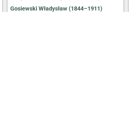
Gosiewski Władysław (1844–1911)
Hałas Agnieszka (31.12.1980-)
Hartwig Walenty (1910–1991)
Hemperek Piotr (1931–1992)
Hryniewiecki Bolesław (1875–1963)
Jezierski Feliks (1817–1901)
Jurkiewicz Karol (1822–1908)
Kacperczyk Maciej i Paweł (Bracia
Kacperczyk)
Karpiński Aleksander (1836–1887)
Kasperski Kazimierz (1873–1951)
Kawecki Wiesław (1918–2000)