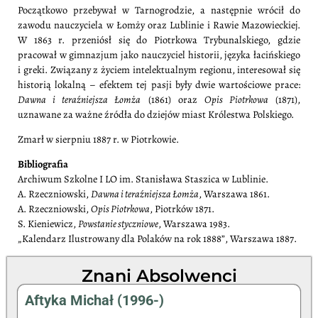
Początkowo przebywał w Tarnogrodzie, a następnie wrócił do
zawodu nauczyciela w Łomży oraz Lublinie i Rawie Mazowieckiej.
W 1863 r. przeniósł się do Piotrkowa Trybunalskiego, gdzie
pracował w gimnazjum jako nauczyciel historii, języka łacińskiego
i greki. Związany z życiem intelektualnym regionu, interesował się
historią lokalną – efektem tej pasji były dwie wartościowe prace:
Dawna i teraźniejsza Łomża
(1861) oraz
Opis Piotrkowa
(1871),
uznawane za ważne źródła do dziejów miast Królestwa Polskiego.
Zmarł w sierpniu 1887 r. w Piotrkowie.
Bibliografia
Archiwum Szkolne I LO im. Stanisława Staszica w Lublinie.
A. Rzeczniowski,
Dawna i teraźniejsza Łomża
, Warszawa 1861.
A. Rzeczniowski,
Opis Piotrkowa
, Piotrków 1871.
S. Kieniewicz,
Powstanie styczniowe
, Warszawa 1983.
„Kalendarz Ilustrowany dla Polaków na rok 1888”, Warszawa 1887.
Znani Absolwenci
Aftyka Michał (1996-)