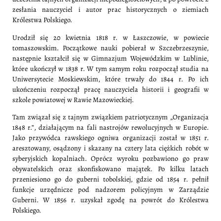
zesłania nauczyciel i autor prac historycznych o ziemiach
Królestwa Polskiego.
Urodził się 20 kwietnia 1818 r. w Łaszczowie, w powiecie
tomaszowskim. Początkowe nauki pobierał w Szczebrzeszynie,
następnie kształcił się w Gimnazjum Wojewódzkim w Lublinie,
które ukończył w 1838 r. W tym samym roku rozpoczął studia na
Uniwersytecie Moskiewskim, które trwały do 1844 r. Po ich
ukończeniu rozpoczął pracę nauczyciela historii i geografii w
szkole powiatowej w Rawie Mazowieckiej.
Tam związał się z tajnym związkiem patriotycznym „Organizacja
1848 r.”, działającym na fali nastrojów rewolucyjnych w Europie.
Jako przywódca rawskiego ogniwa organizacji został w 1851 r.
aresztowany, osądzony i skazany na cztery lata ciężkich robót w
syberyjskich kopalniach. Oprócz wyroku pozbawiono go praw
obywatelskich oraz skonfiskowano majątek. Po kilku latach
przeniesiono go do guberni tobolskiej, gdzie od 1854 r. pełnił
funkcje urzędnicze pod nadzorem policyjnym w Zarządzie
Guberni. W 1856 r. uzyskał zgodę na powrót do Królestwa
Polskiego.