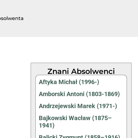
bsolwenta
Znani Absolwenci
Aftyka Michał (1996-)
Amborski Antoni (1803-1869)
Andrzejewski Marek (1971-)
Bajkowski Wacław (1875–
1941)
Balicki Zygmunt (1858–1916)