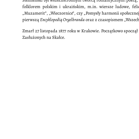
Siemieński był wszechstronnym twórcą romantycznym: poetą, no
folklorem polskim i ukraińskim, m.in. wiersze ludowe, feli
„Muzamerit”, „Wieczornice”, czy „Pomysły harmonii społeczne
pierwszą
Encyklopedią Orgelbranda
oraz z czasopismem „Wszech
Zmarł 27 listopada 1877 roku w Krakowie. Początkowo spoczął
Zasłużonych na Skałce.