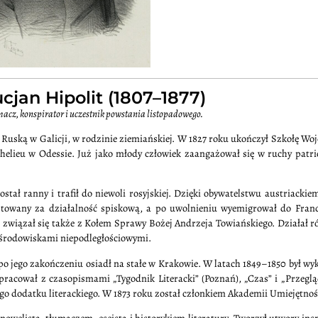
cjan Hipolit (1807–1877)
umacz, konspirator i uczestnik powstania listopadowego.
 Ruską w Galicji, w rodzinie ziemiańskiej. W 1827 roku ukończył Szkołę W
chelieu w Odessie. Już jako młody człowiek zaangażował się w ruchy patri
ał ranny i trafił do niewoli rosyjskiej. Dzięki obywatelstwu austriackie
sztowany za działalność spiskową, a po uwolnieniu wyemigrował do Francj
związał się także z Kołem Sprawy Bożej Andrzeja Towiańskiego. Działał 
e środowiskami niepodległościowymi.
po jego zakończeniu osiadł na stałe w Krakowie. W latach 1849–1850 był w
pracował z czasopismami „Tygodnik Literacki” (Poznań), „Czas” i „Przeglą
ego dodatku literackiego. W 1873 roku został członkiem Akademii Umiejętnoś