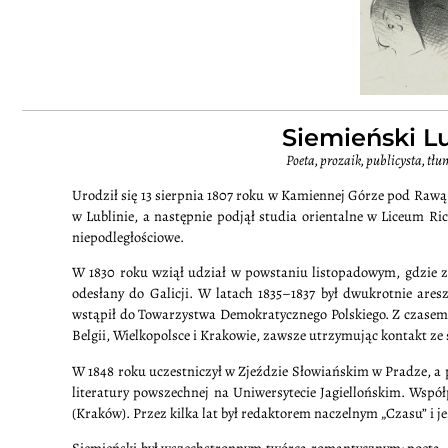
Siemieński Lu
Poeta, prozaik, publicysta, tł
Urodził się 13 sierpnia 1807 roku w Kamiennej Górze pod Rawą
w Lublinie, a następnie podjął studia orientalne w Liceum Ri
niepodległościowe.
W 1830 roku wziął udział w powstaniu listopadowym, gdzie zost
odesłany do Galicji. W latach 1835–1837 był dwukrotnie are
wstąpił do Towarzystwa Demokratycznego Polskiego. Z czasem 
Belgii, Wielkopolsce i Krakowie, zawsze utrzymując kontakt z
W 1848 roku uczestniczył w Zjeździe Słowiańskim w Pradze, a 
literatury powszechnej na Uniwersytecie Jagiellońskim. Współ
(Kraków). Przez kilka lat był redaktorem naczelnym „Czasu” i j