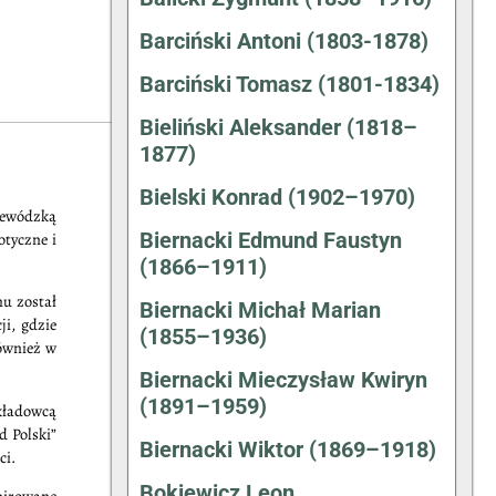
Barciński Antoni (1803-1878)
Barciński Tomasz (1801-1834)
Bieliński Aleksander (1818–
1877)
Bielski Konrad (1902–1970)
ojewódzką
Biernacki Edmund Faustyn
otyczne i
(1866–1911)
mu został
Biernacki Michał Marian
i, gdzie
(1855–1936)
również w
Biernacki Mieczysław Kwiryn
(1891–1959)
ykładowcą
d Polski”
Biernacki Wiktor (1869–1918)
ci.
Bokiewicz Leon