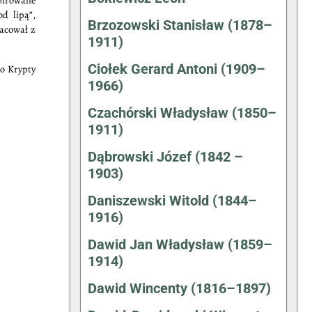
spirowane
d lipą”,
Brzozowski Stanisław (1878–
racował z
1911)
Ciołek Gerard Antoni (1909–
do Krypty
1966)
Czachórski Władysław (1850–
1911)
Dąbrowski Józef (1842 –
1903)
Daniszewski Witold (1844–
1916)
Dawid Jan Władysław (1859–
1914)
Dawid Wincenty (1816–1897)