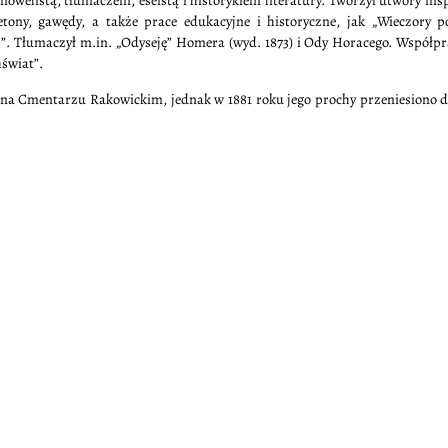
welistą, tłumaczem, eseistą i historykiem literatury. Tworzył utwory in
etony, gawędy, a także prace edukacyjne i historyczne, jak „Wieczory po
j”. Tłumaczył m.in. „Odyseję” Homera (wyd. 1873) i Ody Horacego. Współp
świat”.
 na Cmentarzu Rakowickim, jednak w 1881 roku jego prochy przeniesiono 