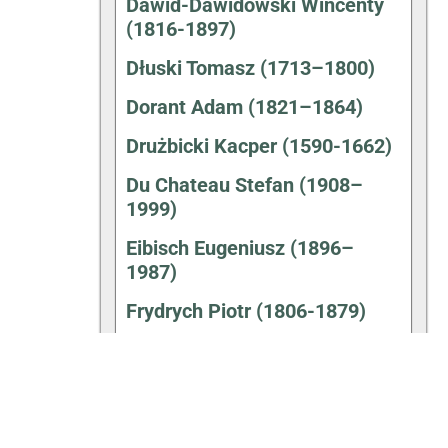
Dawid-Dawidowski Wincenty
(1816-1897)
Dłuski Tomasz (1713–1800)
Dorant Adam (1821–1864)
Drużbicki Kacper (1590-1662)
Du Chateau Stefan (1908–
1999)
Eibisch Eugeniusz (1896–
1987)
Frydrych Piotr (1806-1879)
Gałecki Józef (1825-1900)
Gałecki Tadeusz – Andrzej
Strug (1871–1937)