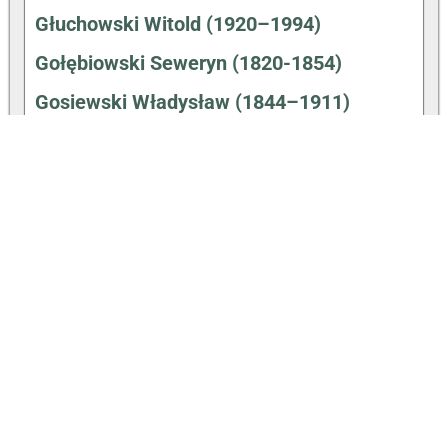
Głuchowski Witold (1920–1994)
Gołębiowski Seweryn (1820-1854)
Gosiewski Władysław (1844–1911)
Hałas Agnieszka (31.12.1980-)
Hartwig Walenty (1910–1991)
Hemperek Piotr (1931–1992)
Hryniewiecki Bolesław (1875–1963)
Jezierski Feliks (1817–1901)
Jurkiewicz Karol (1822–1908)
Kacperczyk Maciej i Paweł (Bracia
Kacperczyk)
Karpiński Aleksander (1836–1887)