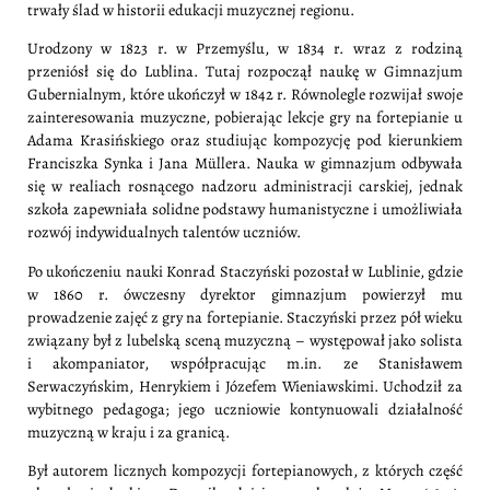
trwały ślad w historii edukacji muzycznej regionu.
Urodzony w 1823 r. w Przemyślu, w 1834 r. wraz z rodziną
przeniósł się do Lublina. Tutaj rozpoczął naukę w Gimnazjum
Gubernialnym, które ukończył w 1842 r. Równolegle rozwijał swoje
zainteresowania muzyczne, pobierając lekcje gry na fortepianie u
Adama Krasińskiego oraz studiując kompozycję pod kierunkiem
Franciszka Synka i Jana Müllera. Nauka w gimnazjum odbywała
się w realiach rosnącego nadzoru administracji carskiej, jednak
szkoła zapewniała solidne podstawy humanistyczne i umożliwiała
rozwój indywidualnych talentów uczniów.
Po ukończeniu nauki Konrad Staczyński pozostał w Lublinie, gdzie
w 1860 r. ówczesny dyrektor gimnazjum powierzył mu
prowadzenie zajęć z gry na fortepianie. Staczyński przez pół wieku
związany był z lubelską sceną muzyczną – występował jako solista
i akompaniator, współpracując m.in. ze Stanisławem
Serwaczyńskim, Henrykiem i Józefem Wieniawskimi. Uchodził za
wybitnego pedagoga; jego uczniowie kontynuowali działalność
muzyczną w kraju i za granicą.
Był autorem licznych kompozycji fortepianowych, z których część