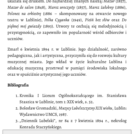
ukazała się drukiem. Do najbardziej znanych należą:
Mazur
(1857),
Mazur de salon
(1848),
Marsz uroczysty
(1857),
Marsz żałobny
(1886),
Polonez na orkiestrę
(1886 – skomponowany na otwarcie nowego
teatru w Lublinie),
Polka Cyganka
(1949),
Pieśń bez słów
oraz
Do
pięknej mej gwiazdy
(1893). Utwory te cechują się melodyjnością i
przystępnością, co zapewniło im popularność wśród odbiorców i
uczniów.
Zmarł 6 kwietnia 1894 r. w Lublinie. Jego działalność, zarówno
pedagogiczna, jak i artystyczna, przyczyniła się do rozwoju kultury
muzycznej miasta. Jego wkład w życie kulturalne Lublina i
edukację muzyczną przetrwał w pamięci środowiska lokalnego
oraz w spuściźnie artystycznej jego uczniów.
Bibliografia
Kronika I Liceum Ogólnokształcącego im. Stanisława
Staszica w Lublinie, tom 1: XIX wiek, s. 52.
Bolesław Gromadzki,
Muzycy Lubelszczyzny XIX wieku
, Lublin:
Wydawnictwo UMCS, 1987.
„Dziennik Lubelski”, nr 84 z 7 kwietnia 1894 r., nekrolog
Konrada Staczyńskiego.