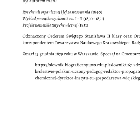
Był autorem m.in.:
Rys chemii organicznej i jej zastosowania
(1840)
Wykład początkowy chemii
cz. I–II (1850–1851)
Projekt nomenklatury chemicznej
(1851)
Odznaczony Orderem Świętego Stanisława II klasy oraz Order
korespondentem Towarzystwa Naukowego Krakowskiego i Rady 
Zmarł 13 grudnia 1879 roku w Warszawie. Spoczął na Cmenta
https://slownik-biograficzny.uws.edu.pl/slownik/167-zd
krolestwie-polskim-uczony-pedagog-redaktor-propagato
chemicznej-dyrektor-instytu-tu-gospodarstwa-wiejskie