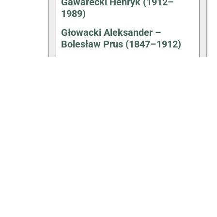
Gawarecki Henryk (1912–
1989)
Głowacki Aleksander –
Bolesław Prus (1847–1912)
Głuchowski Witold (1920–
1994)
Gołębiowski Seweryn (1820-
1854)
Gosiewski Władysław (1844–
1911)
Hałas Agnieszka
(31.12.1980-)
Hartwig Walenty (1910–1991)
Hemperek Piotr (1931–1992)