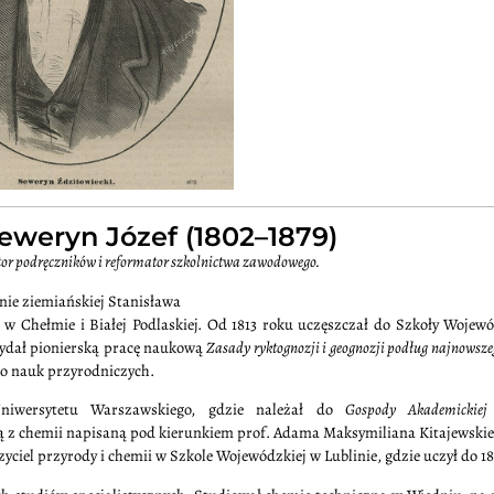
eweryn Józef (1802–1879)
tor podręczników i reformator szkolnictwa zawodowego.
nie ziemiańskiej Stanisława
h w Chełmie i Białej Podlaskiej. Od 1813 roku uczęszczał do Szkoły Wojew
 wydał pionierską pracę naukową
Zasady ryktognozji i geognozji podług najnowsz
do nauk przyrodniczych.
Uniwersytetu Warszawskiego, gdzie należał do
Gospody Akademickiej
ą z chemii napisaną pod kierunkiem prof. Adama Maksymiliana Kitajewski
zyciel przyrody i chemii w Szkole Wojewódzkiej w Lublinie, gdzie uczył do 1