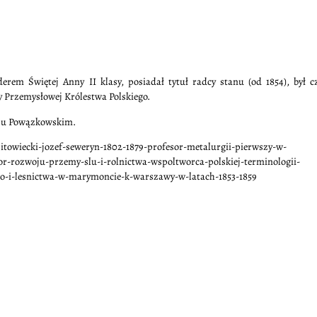
em Świętej Anny II klasy, posiadał tytuł radcy stanu (od 1854), był c
Przemysłowej Królestwa Polskiego.
rzu Powązkowskim.
zitowiecki-jozef-seweryn-1802-1879-profesor-metalurgii-pierwszy-w-
r-rozwoju-przemy-slu-i-rolnictwa-wspoltworca-polskiej-terminologii-
go-i-lesnictwa-w-marymoncie-k-warszawy-w-latach-1853-1859