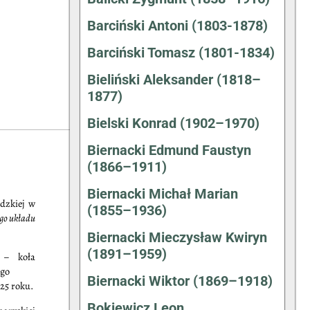
Barciński Antoni (1803-1878)
Barciński Tomasz (1801-1834)
Bieliński Aleksander (1818–
1877)
Bielski Konrad (1902–1970)
Biernacki Edmund Faustyn
(1866–1911)
Biernacki Michał Marian
ódzkiej w
(1855–1936)
ego układu
Biernacki Mieczysław Kwiryn
(1891–1959)
– koła
ego
Biernacki Wiktor (1869–1918)
825 roku.
Bokiewicz Leon