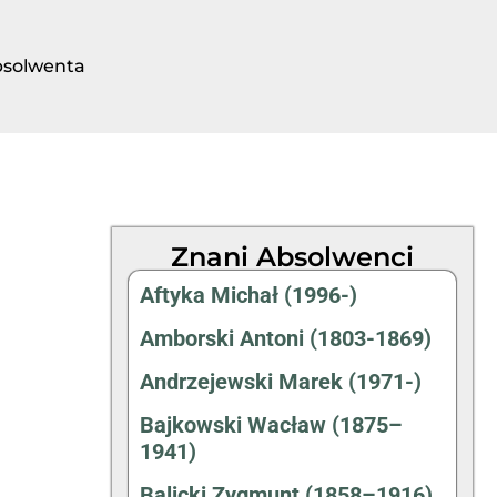
bsolwenta
Znani Absolwenci
Aftyka Michał (1996-)
Amborski Antoni (1803-1869)
Andrzejewski Marek (1971-)
Bajkowski Wacław (1875–
1941)
Balicki Zygmunt (1858–1916)