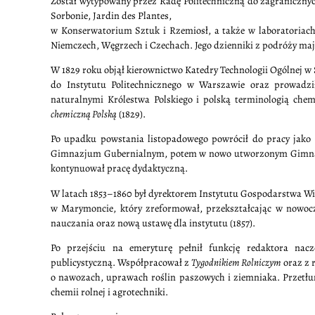
Został wytypowany przez Radę Politechniczną do zagranicznyc
Sorbonie, Jardin des Plantes,
w Konserwatorium Sztuk i Rzemiosł, a także w laboratoriach 
Niemczech, Węgrzech i Czechach. Jego dzienniki z podróży maj
W 1829 roku objął kierownictwo Katedry Technologii Ogólnej w
do Instytutu Politechnicznego w Warszawie oraz prowadz
naturalnymi Królestwa Polskiego i polską terminologią che
chemiczną Polską
(1829).
Po upadku powstania listopadowego powrócił do pracy jako n
Gimnazjum Gubernialnym, potem w nowo utworzonym Gimnazj
kontynuował pracę dydaktyczną.
W latach 1853–1860 był dyrektorem Instytutu Gospodarstwa Wie
w Marymoncie, który zreformował, przekształcając w nowocz
nauczania oraz nową ustawę dla instytutu (1857).
Po przejściu na emeryturę pełnił funkcję redaktora nac
publicystyczną. Współpracował z
Tygodnikiem Rolniczym
oraz z 
o nawozach, uprawach roślin paszowych i ziemniaka. Przetłu
chemii rolnej i agrotechniki.