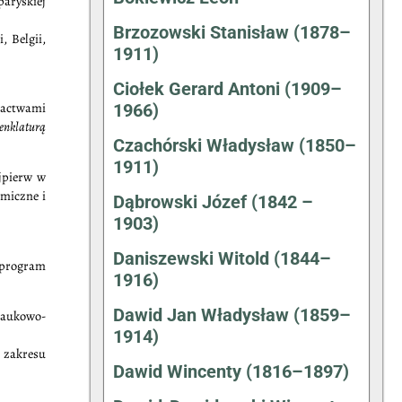
paryskiej
Brzozowski Stanisław (1878–
, Belgii,
1911)
Ciołek Gerard Antoni (1909–
gactwami
1966)
nklaturą
Czachórski Władysław (1850–
1911)
jpierw w
miczne i
Dąbrowski Józef (1842 –
1903)
Daniszewski Witold (1844–
 program
1916)
Dawid Jan Władysław (1859–
naukowo-
1914)
 zakresu
Dawid Wincenty (1816–1897)