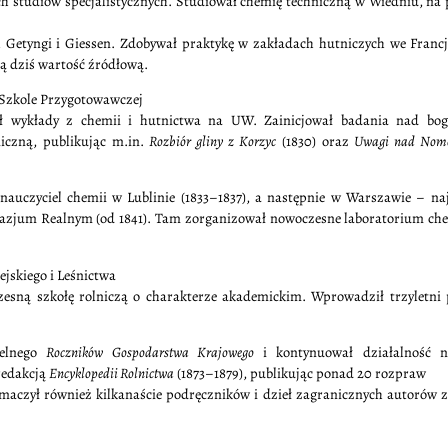
h studiów specjalistycznych. Studiował chemię techniczną w Wiedniu, na 
Getyngi i Giessen. Zdobywał praktykę w zakładach hutniczych we Francji
ą dziś wartość źródłową.
 Szkole Przygotowawczej
ił wykłady z chemii i hutnictwa na UW. Zainicjował badania nad bo
miczną, publikując m.in.
Rozbiór gliny z Korzyc
(1830) oraz
Uwagi nad Nome
auczyciel chemii w Lublinie (1833–1837), a następnie w Warszawie – na
um Realnym (od 1841). Tam zorganizował nowoczesne laboratorium che
jskiego i Leśnictwa
esną szkołę rolniczą o charakterze akademickim. Wprowadził trzyletni
zelnego
Roczników Gospodarstwa Krajowego
i kontynuował działalność 
redakcją
Encyklopedii Rolnictwa
(1873–1879), publikując ponad 20 rozpraw
maczył również kilkanaście podręczników i dzieł zagranicznych autorów z