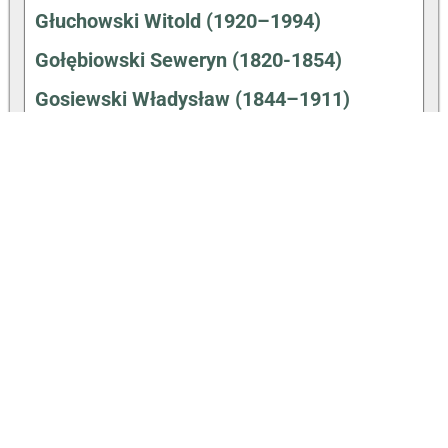
Głuchowski Witold (1920–1994)
Gołębiowski Seweryn (1820-1854)
Gosiewski Władysław (1844–1911)
Hałas Agnieszka (31.12.1980-)
Hartwig Walenty (1910–1991)
Hemperek Piotr (1931–1992)
Hryniewiecki Bolesław (1875–1963)
Jezierski Feliks (1817–1901)
Jurkiewicz Karol (1822–1908)
Kacperczyk Maciej i Paweł (Bracia
Kacperczyk)
Karpiński Aleksander (1836–1887)