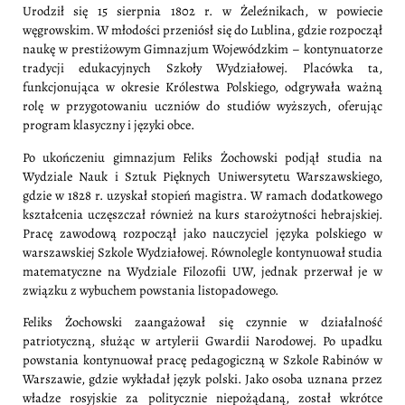
Urodził się 15 sierpnia 1802 r. w Żeleźnikach, w powiecie
węgrowskim. W młodości przeniósł się do Lublina, gdzie rozpoczął
naukę w prestiżowym Gimnazjum Wojewódzkim – kontynuatorze
tradycji edukacyjnych Szkoły Wydziałowej. Placówka ta,
funkcjonująca w okresie Królestwa Polskiego, odgrywała ważną
rolę w przygotowaniu uczniów do studiów wyższych, oferując
program klasyczny i języki obce.
Po ukończeniu gimnazjum Feliks Żochowski podjął studia na
Wydziale Nauk i Sztuk Pięknych Uniwersytetu Warszawskiego,
gdzie w 1828 r. uzyskał stopień magistra. W ramach dodatkowego
kształcenia uczęszczał również na kurs starożytności hebrajskiej.
Pracę zawodową rozpoczął jako nauczyciel języka polskiego w
warszawskiej Szkole Wydziałowej. Równolegle kontynuował studia
matematyczne na Wydziale Filozofii UW, jednak przerwał je w
związku z wybuchem powstania listopadowego.
Feliks Żochowski zaangażował się czynnie w działalność
patriotyczną, służąc w artylerii Gwardii Narodowej. Po upadku
powstania kontynuował pracę pedagogiczną w Szkole Rabinów w
Warszawie, gdzie wykładał język polski. Jako osoba uznana przez
władze rosyjskie za politycznie niepożądaną, został wkrótce