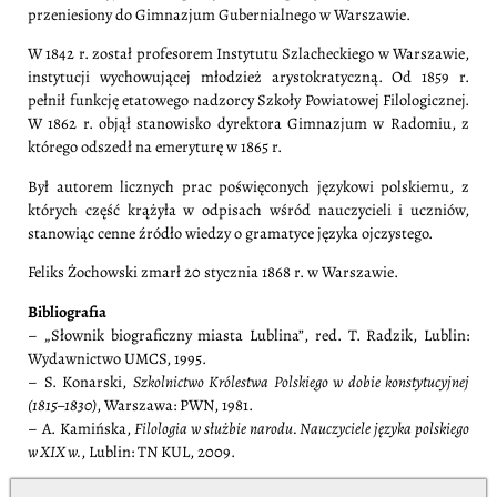
przeniesiony do Gimnazjum Gubernialnego w Warszawie.
W 1842 r. został profesorem Instytutu Szlacheckiego w Warszawie,
instytucji wychowującej młodzież arystokratyczną. Od 1859 r.
pełnił funkcję etatowego nadzorcy Szkoły Powiatowej Filologicznej.
W 1862 r. objął stanowisko dyrektora Gimnazjum w Radomiu, z
którego odszedł na emeryturę w 1865 r.
Był autorem licznych prac poświęconych językowi polskiemu, z
których część krążyła w odpisach wśród nauczycieli i uczniów,
stanowiąc cenne źródło wiedzy o gramatyce języka ojczystego.
Feliks Żochowski zmarł 20 stycznia 1868 r. w Warszawie.
Bibliografia
– „Słownik biograficzny miasta Lublina”, red. T. Radzik, Lublin:
Wydawnictwo UMCS, 1995.
– S. Konarski,
Szkolnictwo Królestwa Polskiego w dobie konstytucyjnej
(1815–1830)
, Warszawa: PWN, 1981.
– A. Kamińska,
Filologia w służbie narodu. Nauczyciele języka polskiego
w XIX w.
, Lublin: TN KUL, 2009.