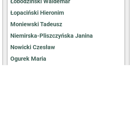
Łobodziński Waldemar
Łopaciński Hieronim
Moniewski Tadeusz
Niemirska-Pliszczyńska Janina
Nowicki Czesław
Ogurek Maria
Ostrowski Józef
Pieńkowski Wincenty
Pluciński Kazimierz
Radzimiński Adrian
Remiszewski Antoni
Romm Ludwik