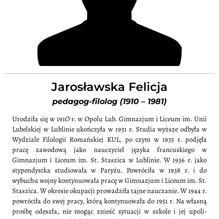
Jarosławska Felicja
pedagog-filolog (1910 – 1981)
Urodziła się w 191O r. w Opolu Lub. Gimnazjum i Liceum im. Unii
Lubelskiej w Lublinie ukończyła w 1931 r. Studia wyższe odbyła w
Wydziale Filologii Romańskiej KUL, po czym w 1935 r. podjęła
pracę zawodową jako nauczyciel języka francuskiego w
Gimnazjum i Liceum im. St. Staszica w Lublinie. W 1936 r. jako
stypendystka studiowała w Paryżu. Powróciła w 1938 r. i do
wybuchu wojny kontynuowała pracę w Gimnazjum i Liceum im. St.
Staszica. W okresie okupacji prowadziła tajne nauczanie. W 1944 r.
powróciła do swej pracy, którą konty­nuowała do 1951 r. Na własną
prośbę odeszła, nie mogąc znieść sytuacji w szkole i jej upoli­