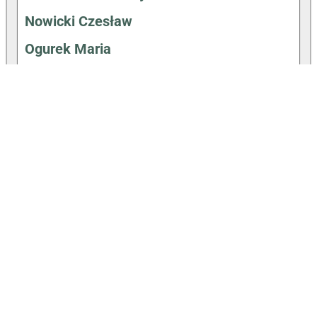
Nowicki Czesław
Ogurek Maria
Ostrowski Józef
Pieńkowski Wincenty
Pluciński Kazimierz
Radzimiński Adrian
Remiszewski Antoni
Romm Ludwik
Rychlicka Bronisława
Schoeneich Aleksander
Sekutowicz Bolesław