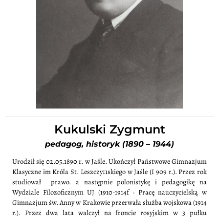
Kukulski Zygmunt
pedagog, historyk (1890 – 1944)
Urodził się 02.05.1890 r. w Jaśle. Ukończył Państwowe Gimnazjum
Klasyczne im Króla St. Leszczy11skiego w Jaśle (I 909 r.). Przez rok
studiował prawo. a następnie polonistykę i pedagogikę na
Wydziale Filozoficznym UJ (1910-1914f · Pracę nauczycielską w
Gimnazjum św. Anny w Krakowie przerwała służba wojskowa (1914
r.). Przez dwa lata walczył na froncie rosyjskim w 3 pułku