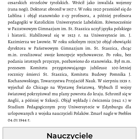
cesarskich strzelców tyrolskich. Wrócił jako inwalida wojenny
(rana nogi). Doktorat obronił w 1917 r. W roku 1920 przeniósł się do
Lublina i objął stanowisko z-cy profesora, a później profesora
pedagogiki w Katolickim Uniwersytecie Lubelskim. Równocześnie
w Pa11stwowym Gimnazjum im. St. Staszica uczył języka polskiego
i historii. Habilitował się w 1923 r. na Uniwersytecie im. J.
Kazimierza we Lwowie. W roku szkolnym 1929/30 objął obowiązki
dyrektora w Państwowym Gimnazjum im. St. Staszica, chcąc
m.in. zrealizować swoje koncepcje wychowawcze. Po roku, bez
podania istotnych przyczyn, pozbawiono do stanowiska. Był m.m.
prezesem Komitetu przygotowującego jubileusz 100-letniej
rocznicy śmierci St. Staszica, Komitetu Budowy Pomnika J.
Kochanowskiego, Towarzystwa Przyjaciół Nauk. W sierpniu 1939 r.
wyjechał do Chicago na Wystawę Światową. Wybuch Il wojny
światowej pokrzyżował mu plany powrotu do kraju. Schronił się w
Anglii, a później w Szkocji. Objął wykłady i ćwiczenia (1942 r.) w
Studium Pedagogicznym przy Uniwersytecie w Edynburgu dla
urlopowanych z wojska nauczycieli Polaków. Zmarł nagle w Peebles
04.01 1944 r.
Nauczyciele