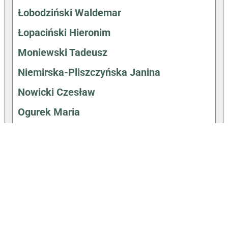
Łobodziński Waldemar
Łopaciński Hieronim
Moniewski Tadeusz
Niemirska-Pliszczyńska Janina
Nowicki Czesław
Ogurek Maria
Ostrowski Józef
Pieńkowski Wincenty
Pluciński Kazimierz
Radzimiński Adrian
Remiszewski Antoni