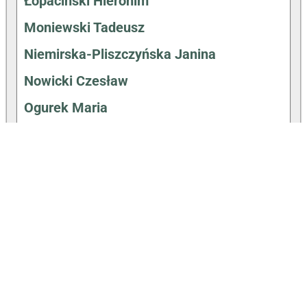
Łopaciński Hieronim
Moniewski Tadeusz
Niemirska-Pliszczyńska Janina
Nowicki Czesław
Ogurek Maria
Ostrowski Józef
Pieńkowski Wincenty
Pluciński Kazimierz
Radzimiński Adrian
Remiszewski Antoni
Romm Ludwik
Rychlicka Bronisława