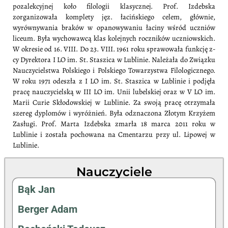
pozalekcyjnej koło filologii klasycznej. Prof. Izdebska
zorganizowała komplety jęz. łacińskiego celem, głównie,
wyrównywania braków w opanowywaniu łaciny wśród uczniów
liceum. Była wychowawcą klas kolejnych roczników uczniowskich.
W okresie od 16. VIII. Do 23. VIII. 1961 roku sprawowała funkcję z-
cy Dyrektora I LO im. St. Staszica w Lublinie. Należała do Związku
Nauczycielstwa Polskiego i Polskiego Towarzystwa Filologicznego.
W roku 1971 odeszła z I LO im. St. Staszica w Lublinie i podjęła
pracę nauczycielską w III LO im. Unii lubelskiej oraz w V LO im.
Marii Curie Skłodowskiej w Lublinie. Za swoją pracę otrzymała
szereg dyplomów i wyróżnień. Była odznaczona Złotym Krzyżem
Zasługi. Prof. Marta Izdebska zmarła 18 marca 2011 roku w
Lublinie i została pochowana na Cmentarzu przy ul. Lipowej w
Lublinie.
Nauczyciele
Bąk Jan
Berger Adam