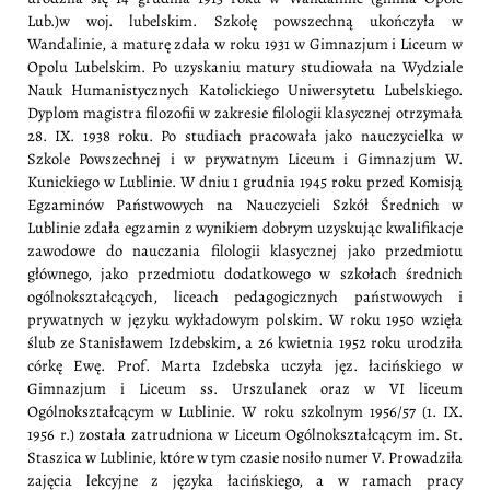
Lub.)w woj. lubelskim. Szkołę powszechną ukończyła w
Wandalinie, a maturę zdała w roku 1931 w Gimnazjum i Liceum w
Opolu Lubelskim. Po uzyskaniu matury studiowała na Wydziale
Nauk Humanistycznych Katolickiego Uniwersytetu Lubelskiego.
Dyplom magistra filozofii w zakresie filologii klasycznej otrzymała
28. IX. 1938 roku. Po studiach pracowała jako nauczycielka w
Szkole Powszechnej i w prywatnym Liceum i Gimnazjum W.
Kunickiego w Lublinie. W dniu 1 grudnia 1945 roku przed Komisją
Egzaminów Państwowych na Nauczycieli Szkół Średnich w
Lublinie zdała egzamin z wynikiem dobrym uzyskując kwalifikacje
zawodowe do nauczania filologii klasycznej jako przedmiotu
głównego, jako przedmiotu dodatkowego w szkołach średnich
ogólnokształcących, liceach pedagogicznych państwowych i
prywatnych w języku wykładowym polskim. W roku 1950 wzięła
ślub ze Stanisławem Izdebskim, a 26 kwietnia 1952 roku urodziła
córkę Ewę. Prof. Marta Izdebska uczyła jęz. łacińskiego w
Gimnazjum i Liceum ss. Urszulanek oraz w VI liceum
Ogólnokształcącym w Lublinie. W roku szkolnym 1956/57 (1. IX.
1956 r.) została zatrudniona w Liceum Ogólnokształcącym im. St.
Staszica w Lublinie, które w tym czasie nosiło numer V. Prowadziła
zajęcia lekcyjne z języka łacińskiego, a w ramach pracy