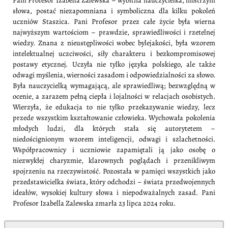
Pani Profesor Izabella Zalewska – wybitna nauczycielka, mistrzyni
słowa, postać niezapomniana i symboliczna dla kilku pokoleń
uczniów Staszica. Pani Profesor przez całe życie była wierna
najwyższym wartościom – prawdzie, sprawiedliwości i rzetelnej
wiedzy. Znana z nieustępliwości wobec bylejakości, była wzorem
intelektualnej uczciwości, siły charakteru i bezkompromisowej
postawy etycznej. Uczyła nie tylko języka polskiego, ale także
odwagi myślenia, wierności zasadom i odpowiedzialności za słowo.
Była nauczycielką wymagającą, ale sprawiedliwą; bezwzględną w
ocenie, a zarazem pełną ciepła i lojalności w relacjach osobistych.
Wierzyła, że edukacja to nie tylko przekazywanie wiedzy, lecz
przede wszystkim kształtowanie człowieka. Wychowała pokolenia
młodych ludzi, dla których stała się autorytetem –
niedoścignionym wzorem inteligencji, odwagi i szlachetności.
Współpracownicy i uczniowie zapamiętali ją jako osobę o
niezwykłej charyzmie, klarownych poglądach i przenikliwym
spojrzeniu na rzeczywistość. Pozostała w pamięci wszystkich jako
przedstawicielka świata, który odchodzi – świata przedwojennych
ideałów, wysokiej kultury słowa i niepodważalnych zasad. Pani
Profesor Izabella Zalewska zmarła 23 lipca 2024 roku.