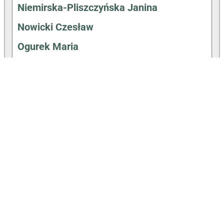
Niemirska-Pliszczyńska Janina
Nowicki Czesław
Ogurek Maria
Ostrowski Józef
Pieńkowski Wincenty
Pluciński Kazimierz
Radzimiński Adrian
Remiszewski Antoni
Romm Ludwik
Rychlicka Bronisława
Schoeneich Aleksander
Sekutowicz Bolesław