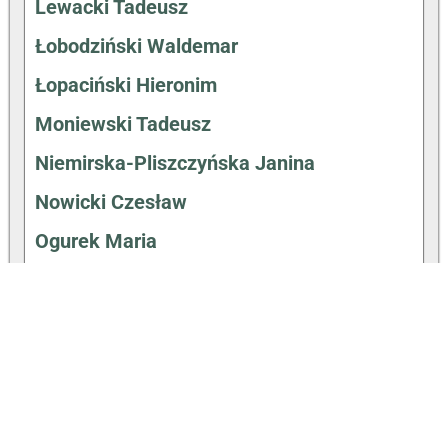
Lewacki Tadeusz
Łobodziński Waldemar
Łopaciński Hieronim
Moniewski Tadeusz
Niemirska-Pliszczyńska Janina
Nowicki Czesław
Ogurek Maria
Ostrowski Józef
Pieńkowski Wincenty
Pluciński Kazimierz
Radzimiński Adrian
Remiszewski Antoni