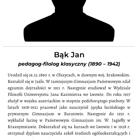
Bąk Jan
pedagog-filolog klasyczny
(1890 – 1942)
Urodził się 16.12.1890 r. w Olszycach, w dawnym woj. krakowskim.
Kształcił się w Jaśle. W tamtejszym Gimnazjum Państwowym zdał
egzamin dojrzałości w 1911 r. Następnie studiował w Wydziale
Filozofii Uniwersytetu Jana Kazimierza we Lwowie. Do roku 1917
służył w wojsku austriackim w stopniu podchorążego piechoty. W
latach 1918-1921 pracował jako nauczyciel języka łacińskiego w
prywatnym Gimnazjum w Baratowie. Następnie do 1931 r.
wykładał łacinę w Państwowym Gimnazjum im. W. Jagiełły w
Krasnymstawie. Dokształcał się na kursach we Lwowie i w 1928 r.
otrzymał dyplom nauczyciela szkół średnich ogólnokształcących i