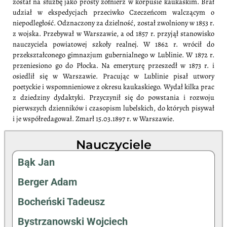
został na służbę jako prosty żołnierz w korpusie kaukaskim. Brał
udział w ekspedycjach przeciwko Czeczeńcom walczącym o
niepodległość. Odznaczony za dzielność, został zwolniony w 1853 r.
z wojska. Przebywał w Warszawie, a od 1857 r. przyjął stanowisko
nauczyciela powiatowej szkoły realnej. W 1862 r. wrócił do
przekształconego gimnazjum gubernialnego w Lublinie. W 1872 r.
przeniesiono go do Płocka. Na emeryturę przeszedł w 1873 r. i
osiedlił się w Warszawie. Pracując w Lublinie pisał utwory
poetyckie i wspomnieniowe z okresu kaukaskiego. Wydał kilka prac
z dziedziny dydaktyki. Przyczynił się do powstania i rozwoju
pierwszych dzienników i czasopism lubelskich, do których pisywał
i je współredagował. Zmarł 15.03.1897 r. w Warszawie.
Nauczyciele
Bąk Jan
Berger Adam
Bocheński Tadeusz
Bystrzanowski Wojciech