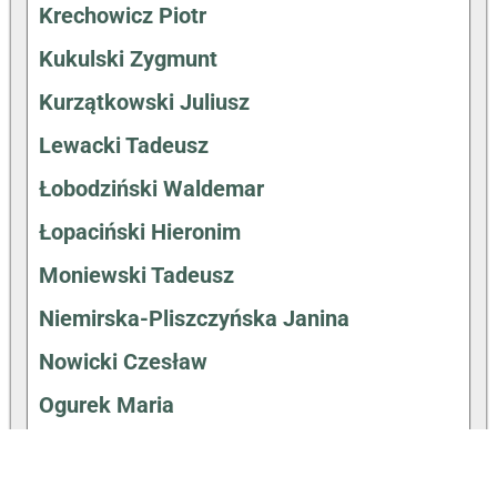
Krechowicz Piotr
Kukulski Zygmunt
Kurzątkowski Juliusz
Lewacki Tadeusz
Łobodziński Waldemar
Łopaciński Hieronim
Moniewski Tadeusz
Niemirska-Pliszczyńska Janina
Nowicki Czesław
Ogurek Maria
Ostrowski Józef
Pieńkowski Wincenty