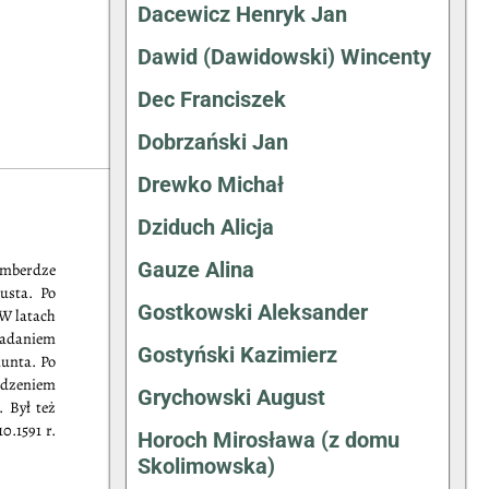
Dacewicz Henryk Jan
Dawid (Dawidowski) Wincenty
Dec Franciszek
Dobrzański Jan
Drewko Michał
Dziduch Alicja
Gauze Alina
emberdze
usta. Po
Gostkowski Aleksander
 W latach
zadaniem
Gostyński Kazimierz
munta. Po
adzeniem
Grychowski August
 Był też
0.1591 r.
Horoch Mirosława (z domu
Skolimowska)