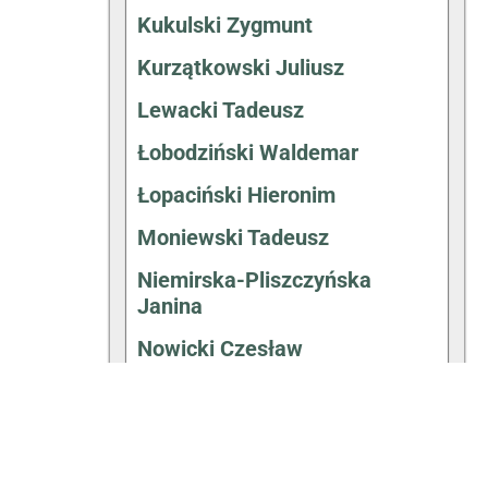
Kukulski Zygmunt
Kurzątkowski Juliusz
Lewacki Tadeusz
Łobodziński Waldemar
Łopaciński Hieronim
Moniewski Tadeusz
Niemirska-Pliszczyńska
Janina
Nowicki Czesław
Ogurek Maria
Ostrowski Józef
Pieńkowski Wincenty