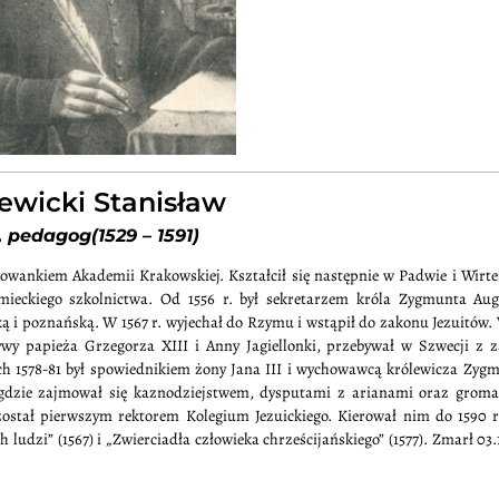
ewicki Stanisław
, pedagog(1529 – 1591)
owankiem Akademii Krakowskiej. Kształcił się następnie w Padwie i Wirt
ieckiego szkolnictwa. Od 1556 r. był sekretarzem króla Zygmunta Aug
ą i poznańską. W 1567 r. wyjechał do Rzymu i wstąpił do zakonu Jezuitów.
ywy papieża Grzegorza XIII i Anny Jagiellonki, przebywał w Szwecji z 
ach 1578-81 był spowiednikiem żony Jana III i wychowawcą królewicza Zyg
, gdzie zajmował się kaznodziejstwem, dysputami z arianami oraz grom
stał pierwszym rektorem Kolegium Jezuickiego. Kierował nim do 1590 r.
udzi” (1567) i „Zwierciadła człowieka chrześcijańskiego” (1577). Zmarł 03.1