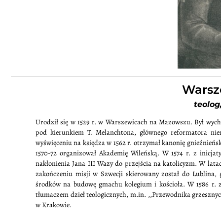
Warsz
teolog
Urodził się w 1529 r. w Warszewicach na Mazowszu. Był wych
pod kierunkiem T. Melanchtona, głównego reformatora niem
wyświęceniu na księdza w 1562 r. otrzymał kanonię gnieźnieńsk
1570-72 organizował Akademię Wileńską. W 1574 r. z inicjat
nakłonienia Jana III Wazy do przejścia na katolicyzm. W lat
zakończeniu misji w Szwecji skierowany został do Lublina
środków na budowę gmachu kolegium i kościoła. W 1586 r. zo
tłumaczem dzieł teologicznych, m.in. ,,Przewodnika grzesznych l
w Krakowie.