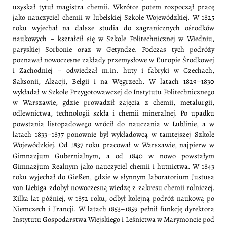
uzyskał tytuł magistra chemii. Wkrótce potem rozpoczął pracę
jako nauczyciel chemii w lubelskiej Szkole Wojewódzkiej. W 1825
roku wyjechał na dalsze studia do zagranicznych ośrodków
naukowych – kształcił się w Szkole Politechnicznej w Wiedniu,
paryskiej Sorbonie oraz w Getyndze. Podczas tych podróży
poznawał nowoczesne zakłady przemysłowe w Europie Środkowej
i Zachodniej – odwiedzał m.in. huty i fabryki w Czechach,
Saksonii, Alzacji, Belgii i na Węgrzech. W latach 1829–1830
wykładał w Szkole Przygotowawczej do Instytutu Politechnicznego
w Warszawie, gdzie prowadził zajęcia z chemii, metalurgii,
odlewnictwa, technologii szkła i chemii mineralnej. Po upadku
powstania listopadowego wrócił do nauczania w Lublinie, a w
latach 1833–1837 ponownie był wykładowcą w tamtejszej Szkole
Wojewódzkiej. Od 1837 roku pracował w Warszawie, najpierw w
Gimnazjum Gubernialnym, a od 1840 w nowo powstałym
Gimnazjum Realnym jako nauczyciel chemii i hutnictwa. W 1843
roku wyjechał do Gießen, gdzie w słynnym laboratorium Justusa
von Liebiga zdobył nowoczesną wiedzę z zakresu chemii rolniczej.
Kilka lat później, w 1852 roku, odbył kolejną podróż naukową po
Niemczech i Francji. W latach 1853–1859 pełnił funkcję dyrektora
Instytutu Gospodarstwa Wiejskiego i Leśnictwa w Marymoncie pod