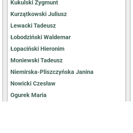
Kukulski Zygmunt
Kurzątkowski Juliusz
Lewacki Tadeusz
Łobodziński Waldemar
Łopaciński Hieronim
Moniewski Tadeusz
Niemirska-Pliszczyńska Janina
Nowicki Czesław
Ogurek Maria
Ostrowski Józef
Pieńkowski Wincenty
Pluciński Kazimierz